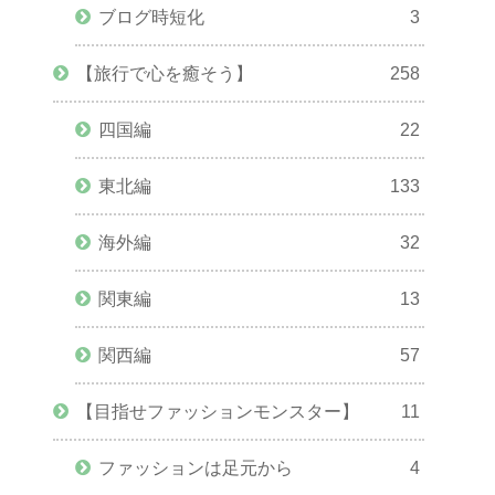
ブログ時短化
3
【旅行で心を癒そう】
258
四国編
22
東北編
133
海外編
32
関東編
13
関西編
57
価額
先月比
【目指せファッションモンスター】
11
ファッションは足元から
4
0
¥556