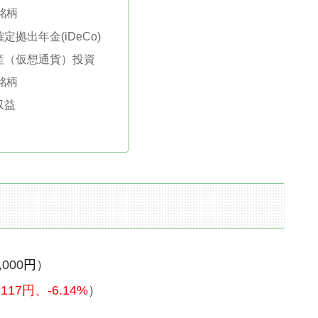
銘柄
定拠出年金(iDeCo)
産（仮想通貨）投資
銘柄
収益
,000
円
）
,117
円、-6.14%
）