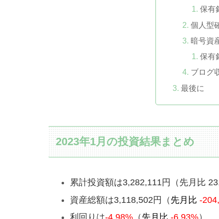
保有
個人型確
暗号資
保有
ブログ
最後に
2023年1月の投資結果まとめ
累計投資額は
3,282,111
円（先月比
23
資産総額は
3,118,502
円（
先月比
-204
利回りは
-4.98
%
（
先月比
-6.93
%
）