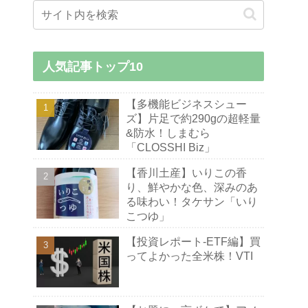
人気記事トップ10
【多機能ビジネスシュー
ズ】片足で約290gの超軽量
&防水！しまむら
「CLOSSHI Biz」
【香川土産】いりこの香
り、鮮やかな色、深みのあ
る味わい！タケサン「いり
こつゆ」
【投資レポート-ETF編】買
ってよかった全米株！VTI