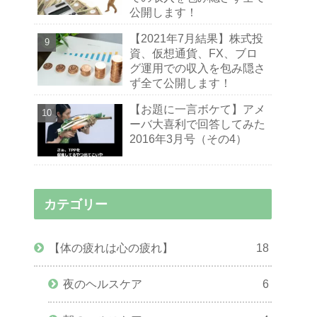
公開します！
【2021年7月結果】株式投
資、仮想通貨、FX、ブロ
グ運用での収入を包み隠さ
ず全て公開します！
【お題に一言ボケて】アメ
ーバ大喜利で回答してみた
2016年3月号（その4）
カテゴリー
【体の疲れは心の疲れ】
18
夜のヘルスケア
6