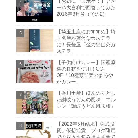
【お題に一言ボケて】アメ
ーバ大喜利で回答してみた
2016年3月号（その2）
【埼玉土産におすすめ】埼
玉名産が贅沢なカステラ
に！長登屋「金の狭山茶カ
ステラ」
【子供向けカレー】国産原
料の具材を使用！CO-
OP「10種類野菜のまろや
かカレー」
【香川土産】ほんのりとし
た讃岐うどんの風味！マル
シン「讃岐うどん風味棒」
【2022年5月結果】株式投
資、仮想通貨、ブログ運用
での収入を包み隠さず全て