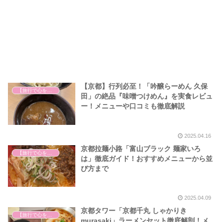
【京都】行列必至！「吟醸らーめん 久保
【旅行で心を癒そう】
田」の絶品『味噌つけめん』を実食レビュ
ー！メニューや口コミも徹底解説
2025.04.16
京都拉麺小路「富山ブラック 麺家いろ
【旅行で心を癒そう】
は」徹底ガイド！おすすめメニューから並
び方まで
2025.04.09
京都タワー「京都千丸 しゃかりき
【旅行で心を癒そう】
murasaki」ラーメンセット徹底解剖！メ