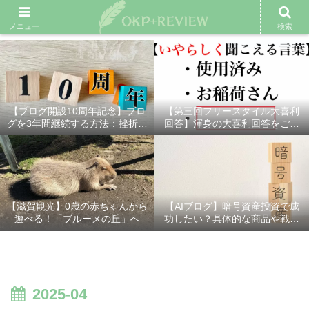
雑記ブログ
プロフィール
余興動画
ベスト大喜利
スポ
メニュー
検索
【ブログ開設10周年記念】ブロ
【第三回フリースタイル大喜利
グを3年間継続する方法：挫折し
回答】渾身の大喜利回答をご紹
ないための7つの秘訣
介！
【滋賀観光】0歳の赤ちゃんから
【AIブログ】暗号資産投資で成
遊べる！「ブルーメの丘」へ
功したい？具体的な商品や戦略
を分かりやすく解説！
2025-04