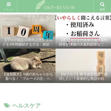
雑記ブログ
プロフィール
余興動画
ベスト大喜利
スポ
メニュー
検索
【ブログ開設10周年記念】ブロ
【第三回フリースタイル大喜利
グを3年間継続する方法：挫折し
回答】渾身の大喜利回答をご紹
ないための7つの秘訣
介！
【滋賀観光】0歳の赤ちゃんから
【AIブログ】暗号資産投資で成
遊べる！「ブルーメの丘」へ
功したい？具体的な商品や戦略
を分かりやすく解説！
ヘルスケア