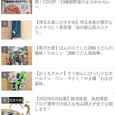
用！CO-OP「10種類野菜のまろやかカレ
ー」
【埼玉土産におすすめ】埼玉名産が贅沢な
カステラに！長登屋「金の狭山茶カステ
ラ」
【香川土産】ほんのりとした讃岐うどんの
風味！マルシン「讃岐うどん風味棒」
【おうちグルメ】そうめんにぴったりなオ
ールイン・ワン・ヤクミ！やま磯「わさび
薬味」
【2022年5月結果】株式投資、仮想通貨、
ブログ運用での収入を包み隠さず全て公開
します！