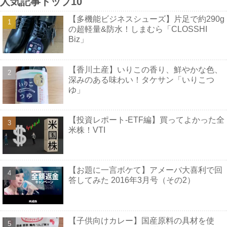
人気記事トップ10
【多機能ビジネスシューズ】片足で約290g
の超軽量&防水！しまむら「CLOSSHI
Biz」
【香川土産】いりこの香り、鮮やかな色、
深みのある味わい！タケサン「いりこつ
ゆ」
【投資レポート-ETF編】買ってよかった全
米株！VTI
【お題に一言ボケて】アメーバ大喜利で回
答してみた 2016年3月号（その2）
【子供向けカレー】国産原料の具材を使