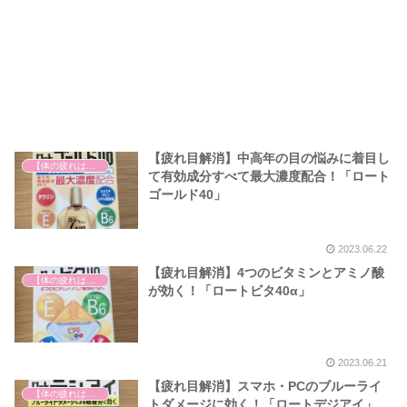
【疲れ目解消】中高年の目の悩みに着目し
【体の疲れは心の疲れ】
て有効成分すべて最大濃度配合！「ロート
ゴールド40」
2023.06.22
【疲れ目解消】4つのビタミンとアミノ酸
【体の疲れは心の疲れ】
が効く！「ロートビタ40α」
2023.06.21
【疲れ目解消】スマホ・PCのブルーライ
【体の疲れは心の疲れ】
トダメージに効く！「ロートデジアイ」