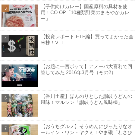
【子供向けカレー】国産原料の具材を使
用！CO-OP「10種類野菜のまろやかカレ
ー」
【投資レポート-ETF編】買ってよかった全
米株！VTI
【お題に一言ボケて】アメーバ大喜利で回
答してみた 2016年3月号（その2）
【香川土産】ほんのりとした讃岐うどんの
風味！マルシン「讃岐うどん風味棒」
【おうちグルメ】そうめんにぴったりなオ
ールイン・ワン・ヤクミ！やま磯「わさび