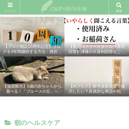
雑記ブログ
プロフィール
余興動画
ベスト大喜利
スポ
メニュー
検索
【ブログ開設10周年記念】ブロ
【第三回フリースタイル大喜利
グを3年間継続する方法：挫折し
回答】渾身の大喜利回答をご紹
ないための7つの秘訣
介！
【滋賀観光】0歳の赤ちゃんから
【AIブログ】暗号資産投資で成
遊べる！「ブルーメの丘」へ
功したい？具体的な商品や戦略
を分かりやすく解説！
朝のヘルスケア