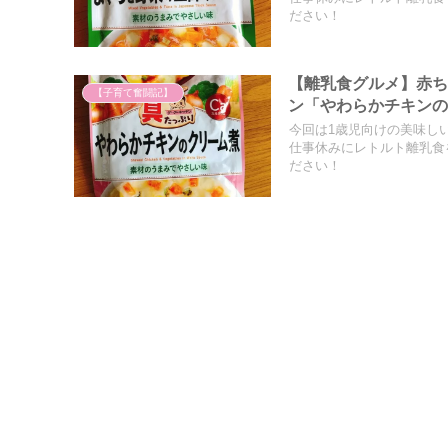
ださい！
【離乳食グルメ】赤
【子育て奮闘記】
ン「やわらかチキン
今回は1歳児向けの美味し
仕事休みにレトルト離乳食
ださい！