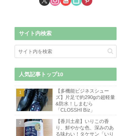
サイト内検索
人気記事トップ10
【多機能ビジネスシュー
ズ】片足で約290gの超軽量
&防水！しまむら
「CLOSSHI Biz」
【香川土産】いりこの香
り、鮮やかな色、深みのあ
る味わい！タケサン「いり