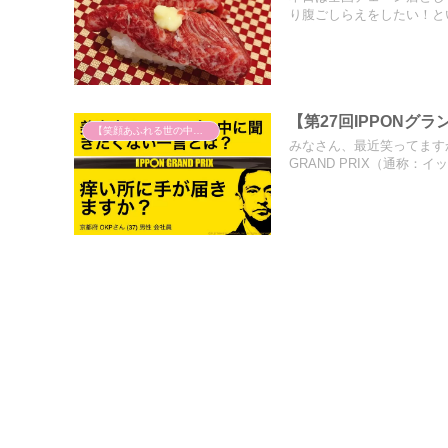
り腹ごしらえをしたい！と
【第27回IPPON
【笑顔あふれる世の中を祈って】
みなさん、最近笑ってますか？
GRAND PRIX（通称