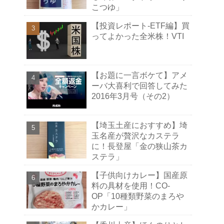
こつゆ」
【投資レポート-ETF編】買
ってよかった全米株！VTI
【お題に一言ボケて】アメ
ーバ大喜利で回答してみた
2016年3月号（その2）
【埼玉土産におすすめ】埼
玉名産が贅沢なカステラ
に！長登屋「金の狭山茶カ
ステラ」
【子供向けカレー】国産原
料の具材を使用！CO-
OP「10種類野菜のまろや
かカレー」