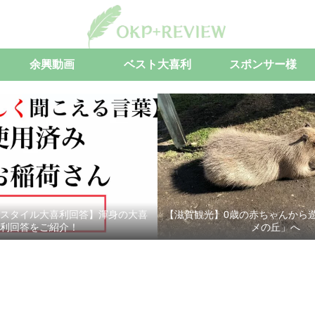
余興動画
ベスト大喜利
スポンサー様
スタイル大喜利回答】渾身の大喜
【滋賀観光】0歳の赤ちゃんから
利回答をご紹介！
メの丘」へ