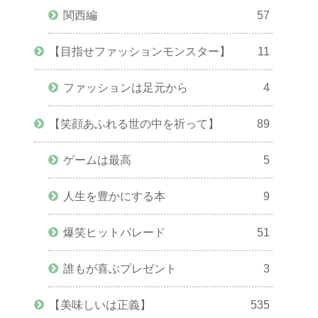
関西編
57
【目指せファッションモンスター】
11
ファッションは足元から
4
【笑顔あふれる世の中を祈って】
89
ゲームは最高
5
人生を豊かにする本
9
爆笑ヒットパレード
51
誰もが喜ぶプレゼント
3
【美味しいは正義】
535