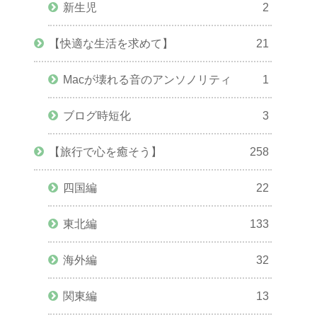
新生児
2
【快適な生活を求めて】
21
Macが壊れる音のアンソノリティ
1
ブログ時短化
3
【旅行で心を癒そう】
258
四国編
22
東北編
133
海外編
32
関東編
13