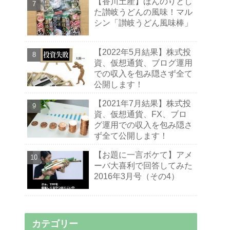
【香川土産】ほんのりとし
た讃岐うどんの風味！マル
シン「讃岐うどん風味棒」
【2022年5月結果】株式投
資、仮想通貨、ブログ運用
での収入を包み隠さず全て
公開します！
【2021年7月結果】株式投
資、仮想通貨、FX、ブロ
グ運用での収入を包み隠さ
ず全て公開します！
【お題に一言ボケて】アメ
ーバ大喜利で回答してみた
2016年3月号（その4）
カテゴリー