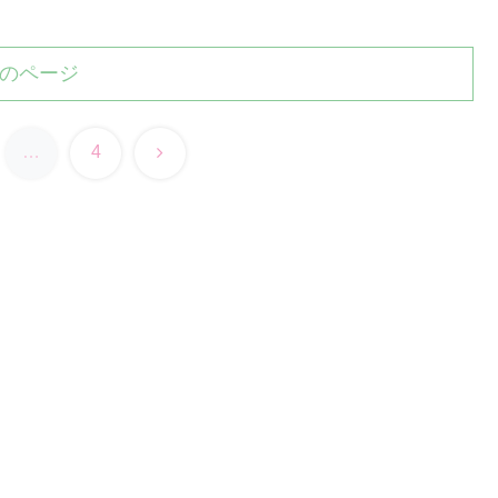
のページ
次
…
4
へ