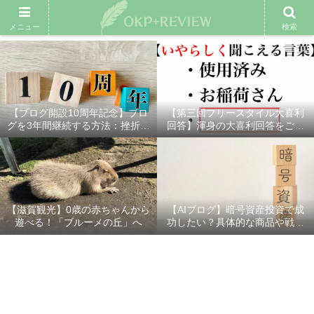
雑記ブログ
プロフィール
余興動画
ベスト大喜利
スポ
メニュー
検索
【ブログ開設10周年記念】ブロ
【第三回フリースタイル大喜利
グを3年間継続する方法：挫折し
回答】渾身の大喜利回答をご紹
ないための7つの秘訣
介！
【滋賀観光】0歳の赤ちゃんから
【AIブログ】暗号資産投資で成
遊べる！「ブルーメの丘」へ
功したい？具体的な商品や戦略
を分かりやすく解説！