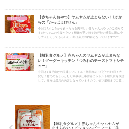
【赤ちゃんおやつ】ヤムヤムが止まらない！1才か
【子育て奮闘記】
らの「かっぱえびせん」
今回は1才ごろから食べられる美味しい赤ちゃんおやつのご紹介で
す♪赤ちゃんの小腹が空いて機嫌が悪い時や旅行時の移動の際に少
し大人しくしてもらいたい方は必見の内容となっていますので、ぜ
ひ最後までご覧ください！
【離乳食グルメ】赤ちゃんのヤムヤムが止まらな
【子育て奮闘記】
い！グーグーキッチン「つみれのチーズトマトシチ
ュー」
今回は1歳児向けの美味しいレトルト離乳食のご紹介です♪日々大
変な子育てのちょっとした家事や仕事休みにレトルト離乳食を検討
している方は必見の内容となっていますので、ぜひ最後までご覧く
ださい！
【離乳食グルメ】赤ちゃんのヤムヤムが
止まらない！ピジョンベビーフード「牛