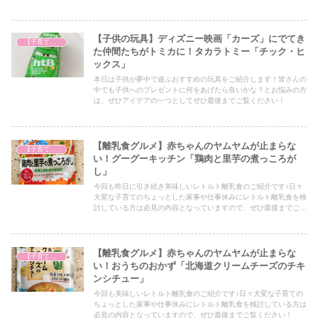
一つとしてぜひ最後までご覧ください！
【子供の玩具】ディズニー映画「カーズ」にでてき
【子育て奮闘記】
た仲間たちがトミカに！タカラトミー「チック・ヒ
ックス」
本日は子供が夢中で遊ぶおすすめの玩具をご紹介します！皆さんの
中でも子供へのプレゼントに何をあげたら良いかな？とお悩みの方
は、ぜひアイデアの一つとしてぜひ最後までご覧ください！
【離乳食グルメ】赤ちゃんのヤムヤムが止まらな
【子育て奮闘記】
い！グーグーキッチン「鶏肉と里芋の煮っころが
し」
今回も昨日に引き続き美味しいレトルト離乳食のご紹介です♪日々
大変な子育てのちょっとした家事や仕事休みにレトルト離乳食を検
討している方は必見の内容となっていますので、ぜひ最後までご覧
ください！
【離乳食グルメ】赤ちゃんのヤムヤムが止まらな
【子育て奮闘記】
い！おうちのおかず「北海道クリームチーズのチキ
ンシチュー」
今回も美味しいレトルト離乳食のご紹介です♪日々大変な子育ての
ちょっとした家事や仕事休みにレトルト離乳食を検討している方は
必見の内容となっていますので、ぜひ最後までご覧ください！