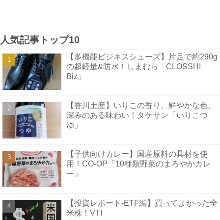
人気記事トップ10
【多機能ビジネスシューズ】片足で約290g
の超軽量&防水！しまむら「CLOSSHI
Biz」
【香川土産】いりこの香り、鮮やかな色、
深みのある味わい！タケサン「いりこつ
ゆ」
【子供向けカレー】国産原料の具材を使
用！CO-OP「10種類野菜のまろやかカレ
ー」
【投資レポート-ETF編】買ってよかった全
米株！VTI