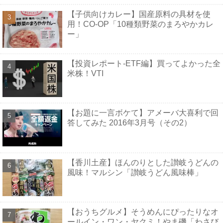
【子供向けカレー】国産原料の具材を使
用！CO-OP「10種類野菜のまろやかカレ
ー」
【投資レポート-ETF編】買ってよかった全
米株！VTI
【お題に一言ボケて】アメーバ大喜利で回
答してみた 2016年3月号（その2）
【香川土産】ほんのりとした讃岐うどんの
風味！マルシン「讃岐うどん風味棒」
【おうちグルメ】そうめんにぴったりなオ
ールイン・ワン・ヤクミ！やま磯「わさび