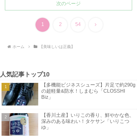
次のページ
次
1
2
54
へ
ホーム
【美味しいは正義】
人気記事トップ10
【多機能ビジネスシューズ】片足で約290g
の超軽量&防水！しまむら「CLOSSHI
Biz」
【香川土産】いりこの香り、鮮やかな色、
深みのある味わい！タケサン「いりこつ
ゆ」