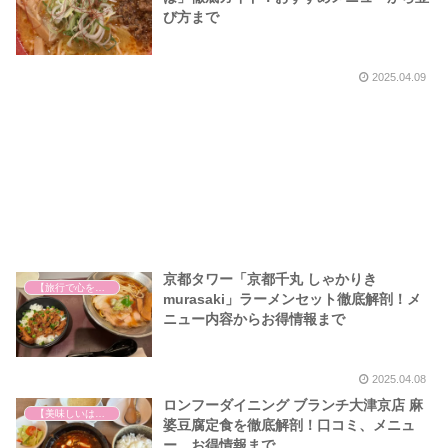
び方まで
2025.04.09
京都タワー「京都千丸 しゃかりき
【旅行で心を癒そう】
murasaki」ラーメンセット徹底解剖！メ
ニュー内容からお得情報まで
2025.04.08
ロンフーダイニング ブランチ大津京店 麻
【美味しいは正義】
婆豆腐定食を徹底解剖！口コミ、メニュ
ー、お得情報まで