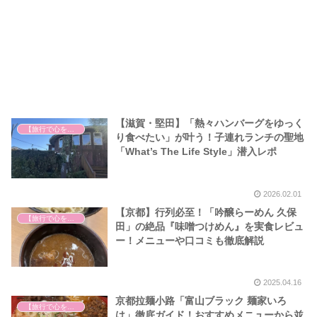
【滋賀・堅田】「熱々ハンバーグをゆっく
【旅行で心を癒そう】
り食べたい」が叶う！子連れランチの聖地
「What’s The Life Style」潜入レポ
2026.02.01
【京都】行列必至！「吟醸らーめん 久保
【旅行で心を癒そう】
田」の絶品『味噌つけめん』を実食レビュ
ー！メニューや口コミも徹底解説
2025.04.16
京都拉麺小路「富山ブラック 麺家いろ
【旅行で心を癒そう】
は」徹底ガイド！おすすめメニューから並