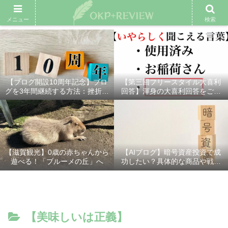
雑記ブログ
プロフィール
余興動画
ベスト大喜利
スポ
メニュー
検索
【ブログ開設10周年記念】ブロ
【第三回フリースタイル大喜利
グを3年間継続する方法：挫折し
回答】渾身の大喜利回答をご紹
ないための7つの秘訣
介！
【滋賀観光】0歳の赤ちゃんから
【AIブログ】暗号資産投資で成
遊べる！「ブルーメの丘」へ
功したい？具体的な商品や戦略
を分かりやすく解説！
【美味しいは正義】