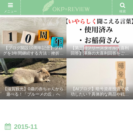
雑記ブログ
プロフィール
余興動画
ベスト大喜利
スポ
メニュー
検索
【ブログ開設10周年記念】ブロ
【第三回フリースタイル大喜利
グを3年間継続する方法：挫折し
回答】渾身の大喜利回答をご紹
ないための7つの秘訣
介！
【滋賀観光】0歳の赤ちゃんから
【AIブログ】暗号資産投資で成
遊べる！「ブルーメの丘」へ
功したい？具体的な商品や戦略
を分かりやすく解説！
2015-11