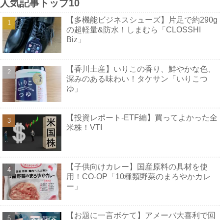
人気記事トップ10
【多機能ビジネスシューズ】片足で約290g
の超軽量&防水！しまむら「CLOSSHI
Biz」
【香川土産】いりこの香り、鮮やかな色、
深みのある味わい！タケサン「いりこつ
ゆ」
【投資レポート-ETF編】買ってよかった全
米株！VTI
【子供向けカレー】国産原料の具材を使
用！CO-OP「10種類野菜のまろやかカレ
ー」
【お題に一言ボケて】アメーバ大喜利で回