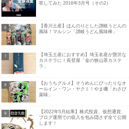
答してみた 2016年3月号（その2）
【香川土産】ほんのりとした讃岐うどんの
風味！マルシン「讃岐うどん風味棒」
【埼玉土産におすすめ】埼玉名産が贅沢な
カステラに！長登屋「金の狭山茶カステ
ラ」
【おうちグルメ】そうめんにぴったりなオ
ールイン・ワン・ヤクミ！やま磯「わさび
薬味」
【2022年5月結果】株式投資、仮想通貨、
ブログ運用での収入を包み隠さず全て公開
します！