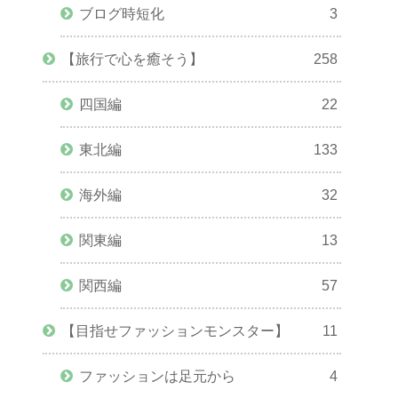
ブログ時短化
3
【旅行で心を癒そう】
258
四国編
22
東北編
133
海外編
32
関東編
13
関西編
57
【目指せファッションモンスター】
11
ファッションは足元から
4