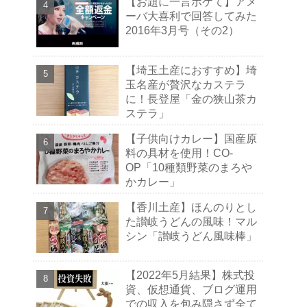
【お題に一言ボケて】アメ
ーバ大喜利で回答してみた
2016年3月号（その2）
【埼玉土産におすすめ】埼
玉名産が贅沢なカステラ
に！長登屋「金の狭山茶カ
ステラ」
【子供向けカレー】国産原
料の具材を使用！CO-
OP「10種類野菜のまろや
かカレー」
【香川土産】ほんのりとし
た讃岐うどんの風味！マル
シン「讃岐うどん風味棒」
【2022年5月結果】株式投
資、仮想通貨、ブログ運用
での収入を包み隠さず全て