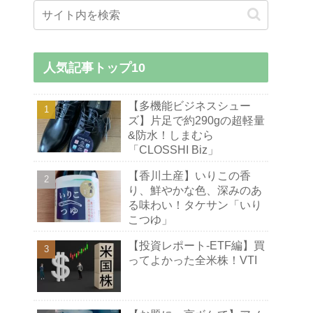
人気記事トップ10
【多機能ビジネスシュー
ズ】片足で約290gの超軽量
&防水！しまむら
「CLOSSHI Biz」
【香川土産】いりこの香
り、鮮やかな色、深みのあ
る味わい！タケサン「いり
こつゆ」
【投資レポート-ETF編】買
ってよかった全米株！VTI