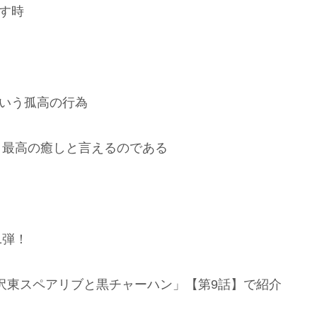
す時
という孤高の行為
 最高の癒しと言えるのである
1弾！
毛沢東スペアリブと黒チャーハン」【第9話】で紹介