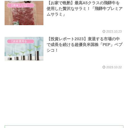
【お家で晩酌】最高A5クラスの飛騨牛を
【美味しいは正義】
使用した贅沢なサラミ！「飛騨牛プレミア
ムサラミ」
2023.10.23
【投資レポート2023】衰退する市場の中
【資産運用を始めました】
で成長を続ける超優良米国株「PEP」ペプ
シコ！
2023.10.22