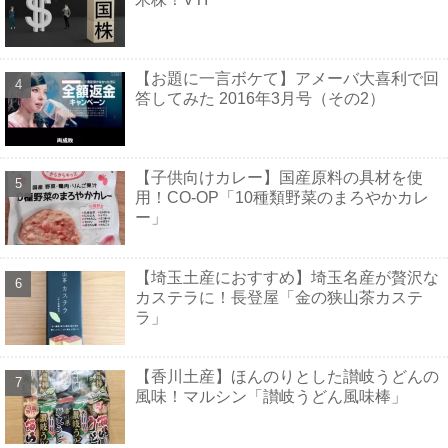
【お題に一言ボケて】アメーバ大喜利で回
答してみた 2016年3月号（その2）
【子供向けカレー】国産原料の具材を使
用！CO-OP「10種類野菜のまろやかカレ
ー」
【埼玉土産におすすめ】埼玉名産が贅沢な
カステラに！長登屋「金の狭山茶カステ
ラ」
【香川土産】ほんのりとした讃岐うどんの
風味！マルシン「讃岐うどん風味棒」