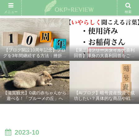
雑記ブログ
プロフィール
余興動画
ベスト大喜利
スポ
メニュー
検索
【ブログ開設10周年記念】ブロ
【第三回フリースタイル大喜利
グを3年間継続する方法：挫折し
回答】渾身の大喜利回答をご紹
ないための7つの秘訣
介！
【滋賀観光】0歳の赤ちゃんから
【AIブログ】暗号資産投資で成
遊べる！「ブルーメの丘」へ
功したい？具体的な商品や戦略
を分かりやすく解説！
2023-10