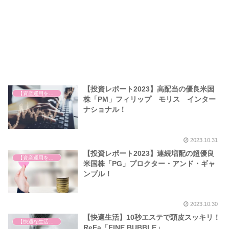
【投資レポート2023】高配当の優良米国
【資産運用を始めました】
株「PM」フィリップ モリス インター
ナショナル！
2023.10.31
【投資レポート2023】連続増配の超優良
【資産運用を始めました】
米国株「PG」プロクター・アンド・ギャ
ンブル！
2023.10.30
【快適生活】10秒エステで頭皮スッキリ！
【快適な生活を求めて】
ReFa「FINE BUBBLE」