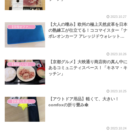
2023.10.27
【大人の嗜み】欧州の極上天然皮革を日本
【目指せファッションモンスター】
の熟練工が仕立てる！ココマイスター「ナ
ポレオンカーフ アレッジドウォレット」
ワイルドドリーム
2023.10.26
【京都グルメ】大映通り商店街の真ん中に
【美味しいは正義】
あるコミュニティスペース！「キネマ・キ
ッチン」
2023.10.25
【アウトドア用品】軽くて、大きい！
【快適な生活を求めて】
comfoxの折り畳み傘
2023.10.24