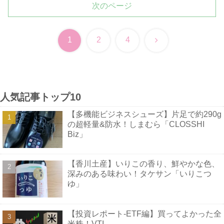
次のページ
次
1
2
4
へ
人気記事トップ10
【多機能ビジネスシューズ】片足で約290g
の超軽量&防水！しまむら「CLOSSHI
Biz」
【香川土産】いりこの香り、鮮やかな色、
深みのある味わい！タケサン「いりこつ
ゆ」
【投資レポート-ETF編】買ってよかった全
米株！VTI