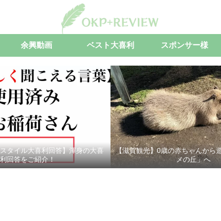
余興動画
ベスト大喜利
スポンサー様
スタイル大喜利回答】渾身の大喜
【滋賀観光】0歳の赤ちゃんから
利回答をご紹介！
メの丘」へ