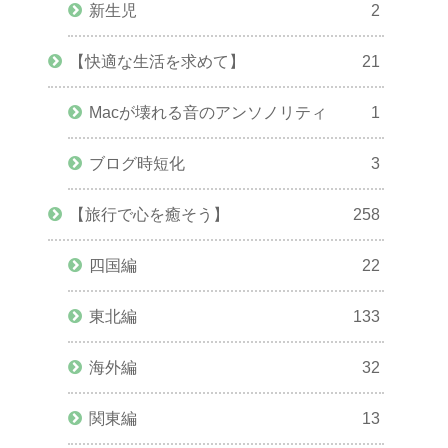
新生児
2
【快適な生活を求めて】
21
Macが壊れる音のアンソノリティ
1
ブログ時短化
3
【旅行で心を癒そう】
258
四国編
22
東北編
133
海外編
32
関東編
13