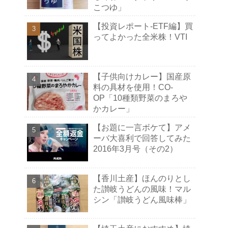
こつゆ」
【投資レポート-ETF編】買
ってよかった全米株！VTI
【子供向けカレー】国産原
料の具材を使用！CO-
OP「10種類野菜のまろや
かカレー」
【お題に一言ボケて】アメ
ーバ大喜利で回答してみた
2016年3月号（その2）
【香川土産】ほんのりとし
た讃岐うどんの風味！マル
シン「讃岐うどん風味棒」