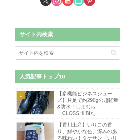
サイト内検索
人気記事トップ10
【多機能ビジネスシュー
ズ】片足で約290gの超軽量
&防水！しまむら
「CLOSSHI Biz」
【香川土産】いりこの香
り、鮮やかな色、深みのあ
る味わい！タケサン「いり