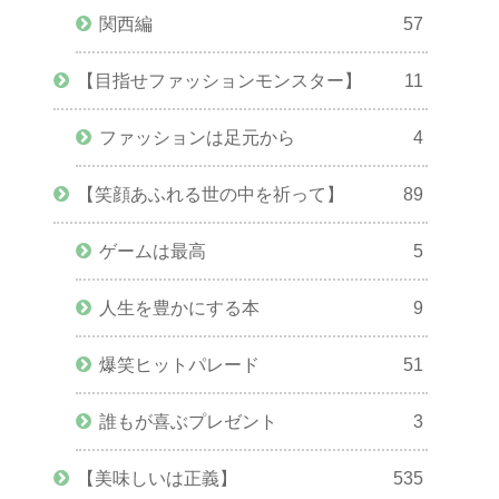
関西編
57
【目指せファッションモンスター】
11
ファッションは足元から
4
【笑顔あふれる世の中を祈って】
89
ゲームは最高
5
人生を豊かにする本
9
爆笑ヒットパレード
51
誰もが喜ぶプレゼント
3
【美味しいは正義】
535