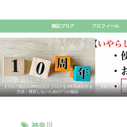
雑記ブログ
プロフィール
【ブログ開設10周年記念】ブログを3年間継続する
【第三回フリー
方法：挫折しないための7つの秘訣
神奈川