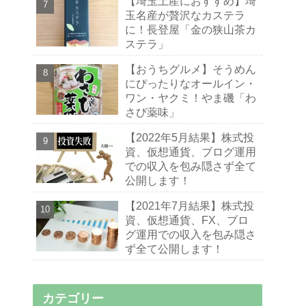
【埼玉土産におすすめ】埼
玉名産が贅沢なカステラ
に！長登屋「金の狭山茶カ
ステラ」
【おうちグルメ】そうめん
にぴったりなオールイン・
ワン・ヤクミ！やま磯「わ
さび薬味」
【2022年5月結果】株式投
資、仮想通貨、ブログ運用
での収入を包み隠さず全て
公開します！
【2021年7月結果】株式投
資、仮想通貨、FX、ブロ
グ運用での収入を包み隠さ
ず全て公開します！
カテゴリー