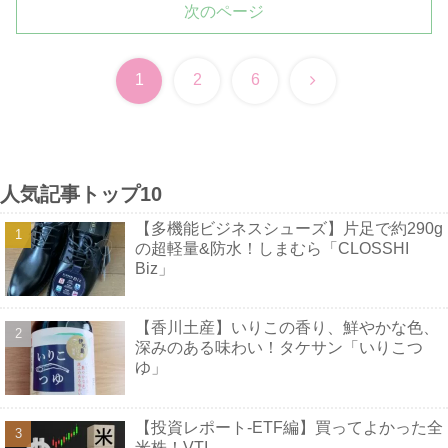
次のページ
次
1
2
6
へ
人気記事トップ10
【多機能ビジネスシューズ】片足で約290g
の超軽量&防水！しまむら「CLOSSHI
Biz」
【香川土産】いりこの香り、鮮やかな色、
深みのある味わい！タケサン「いりこつ
ゆ」
【投資レポート-ETF編】買ってよかった全
米株！VTI