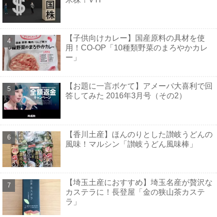
【子供向けカレー】国産原料の具材を使
用！CO-OP「10種類野菜のまろやかカレ
ー」
【お題に一言ボケて】アメーバ大喜利で回
答してみた 2016年3月号（その2）
【香川土産】ほんのりとした讃岐うどんの
風味！マルシン「讃岐うどん風味棒」
【埼玉土産におすすめ】埼玉名産が贅沢な
カステラに！長登屋「金の狭山茶カステ
ラ」