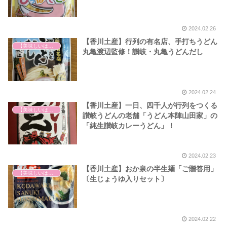
2024.02.26
【香川土産】行列の有名店、手打ちうどん
【美味しいは正義】
丸亀渡辺監修！讃岐・丸亀うどんだし
2024.02.24
【香川土産】一日、四千人が行列をつくる
【美味しいは正義】
讃岐うどんの老舗「うどん本陣山田家」の
「純生讃岐カレーうどん」！
2024.02.23
【香川土産】おか泉の半生麺「ご贈答用」
【美味しいは正義】
〔生じょうゆ入りセット〕
2024.02.22