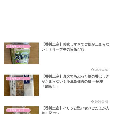
【香川土産】美味しすぎてご飯が止まらな
【美味しいは正義】
い！オリーブ牛の旨飯だれ
2024.03.09
【香川土産】直火であぶった鯛の香ばしさ
【美味しいは正義】
がたまらない！小豆島佃煮の郷 一徳庵
「鯛めし」
2024.03.08
【香川土産】バリッと堅い食べごたえが人
【美味しいは正義】
気！堅パン