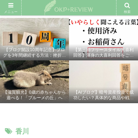
雑記ブログ
プロフィール
余興動画
ベスト大喜利
スポ
メニュー
検索
【ブログ開設10周年記念】ブロ
【第三回フリースタイル大喜利
グを3年間継続する方法：挫折し
回答】渾身の大喜利回答をご紹
ないための7つの秘訣
介！
【滋賀観光】0歳の赤ちゃんから
【AIブログ】暗号資産投資で成
遊べる！「ブルーメの丘」へ
功したい？具体的な商品や戦略
を分かりやすく解説！
香川