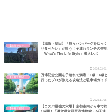
【滋賀・堅田】「熱々ハンバーグをゆっく
【旅行で心を癒そう】
り食べたい」が叶う！子連れランチの聖地
「What’s The Life Style」潜入レポ
2026.02.01
万博記念公園を子連れで満喫！1歳・4歳と
【子育て奮闘記】
行ったプロが教える攻略法と駐車場ガイド
2025.11.06
【コスパ最強の穴場】京都市内から車で約
【子育て奮闘記】
1時間！「滋賀県立琵琶湖博物館」が子連