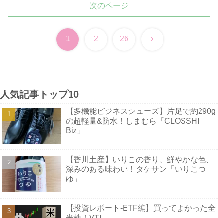
次のページ
次
1
2
26
へ
人気記事トップ10
【多機能ビジネスシューズ】片足で約290g
の超軽量&防水！しまむら「CLOSSHI
Biz」
【香川土産】いりこの香り、鮮やかな色、
深みのある味わい！タケサン「いりこつ
ゆ」
【投資レポート-ETF編】買ってよかった全
米株！VTI