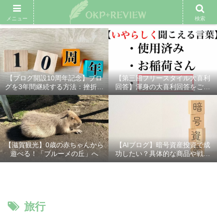
雑記ブログ
プロフィール
余興動画
ベスト大喜利
スポ
メニュー
検索
【ブログ開設10周年記念】ブロ
【第三回フリースタイル大喜利
グを3年間継続する方法：挫折し
回答】渾身の大喜利回答をご紹
ないための7つの秘訣
介！
【滋賀観光】0歳の赤ちゃんから
【AIブログ】暗号資産投資で成
遊べる！「ブルーメの丘」へ
功したい？具体的な商品や戦略
を分かりやすく解説！
旅行