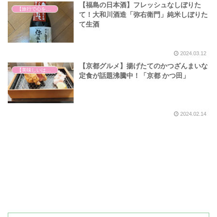
【福島の日本酒】フレッシュなしぼりた
【旅行で心を癒そう】
て！大和川酒造「弥右衛門」純米しぼりた
て生酒
2024.03.12
【京都グルメ】揚げたてのかつざんまいな
【美味しいは正義】
定食が話題沸騰中！「京都 かつ田」
2024.02.14