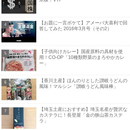
【お題に一言ボケて】アメーバ大喜利で回
答してみた 2016年3月号（その2）
【子供向けカレー】国産原料の具材を使
用！CO-OP「10種類野菜のまろやかカレ
ー」
【香川土産】ほんのりとした讃岐うどんの
風味！マルシン「讃岐うどん風味棒」
【埼玉土産におすすめ】埼玉名産が贅沢な
カステラに！長登屋「金の狭山茶カステ
ラ」