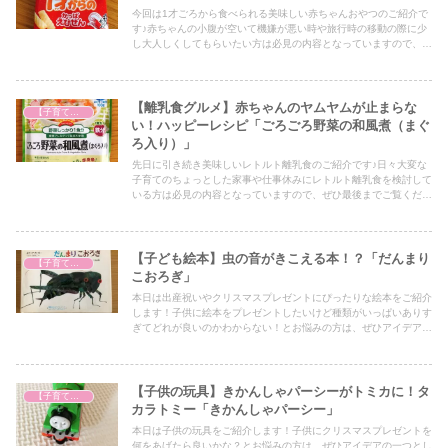
今回は1才ごろから食べられる美味しい赤ちゃんおやつのご紹介で
す♪赤ちゃんの小腹が空いて機嫌が悪い時や旅行時の移動の際に少
し大人しくしてもらいたい方は必見の内容となっていますので、ぜ
ひ最後までご覧ください！
【離乳食グルメ】赤ちゃんのヤムヤムが止まらな
【子育て奮闘記】
い！ハッピーレシピ「ごろごろ野菜の和風煮（まぐ
ろ入り）」
先日に引き続き美味しいレトルト離乳食のご紹介です♪日々大変な
子育てのちょっとした家事や仕事休みにレトルト離乳食を検討して
いる方は必見の内容となっていますので、ぜひ最後までご覧くださ
い！
【子ども絵本】虫の音がきこえる本！？「だんまり
【子育て奮闘記】
こおろぎ」
本日は出産祝いやクリスマスプレゼントにぴったりな絵本をご紹介
します！子供に絵本をプレゼントしたいけど種類がいっぱいありす
ぎてどれが良いのかわからない！とお悩みの方は、ぜひアイデアの
一つとしてぜひ最後までご覧ください！
【子供の玩具】きかんしゃパーシーがトミカに！タ
【子育て奮闘記】
カラトミー「きかんしゃパーシー」
本日は子供の玩具をご紹介します！子供にクリスマスプレゼントを
何をあげたら良いかな？とお悩みの方は、ぜひアイデアの一つとし