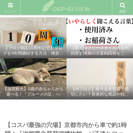
雑記ブログ
プロフィール
余興動画
ベスト大喜利
スポ
メニュー
検索
【ブログ開設10周年記念】ブロ
【第三回フリースタイル大喜利
グを3年間継続する方法：挫折し
回答】渾身の大喜利回答をご紹
ないための7つの秘訣
介！
【滋賀観光】0歳の赤ちゃんから
【AIブログ】暗号資産投資で成
遊べる！「ブルーメの丘」へ
功したい？具体的な商品や戦略
を分かりやすく解説！
【コスパ最強の穴場】京都市内から車で約1時