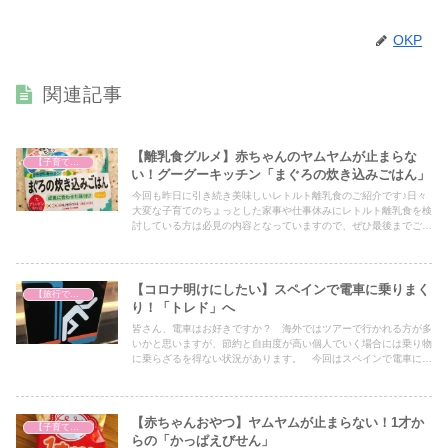
OKP
関連記事
【離乳食グルメ】赤ちゃんのヤムヤムが止まらな
【子育て奮闘記】
い！グーグーキッチン「まぐろの炊き込みごはん」
今回も昨日に引き続き美味しいレトルト離乳食のご紹介です♪日々
大変な子育てのちょっとした家事や仕事休みにレトルト離乳食を検
討している方は必見の内容となっていますので、ぜひ最後までご覧
ください！
【コロナ明けにしたい】スペインで電車に乗りまく
【旅行で心を癒そう】
り！「トレド」へ
皆さん、電車はお好きですか？ 海外ではツアーで行かれる方が多
いかと思いますが、節約と自由度が高い個人でいく場合には乗り物
に乗らざるを得ない状況があります。 今回はスペインで電車に初
挑戦したレポートをお届けします♪
【赤ちゃんおやつ】ヤムヤムが止まらない！1才か
【子育て奮闘記】
らの「かっぱえびせん」