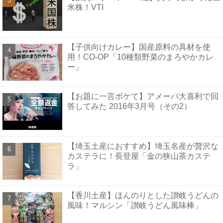
米株！VTI
【子供向けカレー】国産原料の具材を使
用！CO-OP「10種類野菜のまろやかカレ
ー」
【お題に一言ボケて】アメーバ大喜利で回
答してみた 2016年3月号（その2）
【埼玉土産におすすめ】埼玉名産が贅沢な
カステラに！長登屋「金の狭山茶カステ
ラ」
【香川土産】ほんのりとした讃岐うどんの
風味！マルシン「讃岐うどん風味棒」