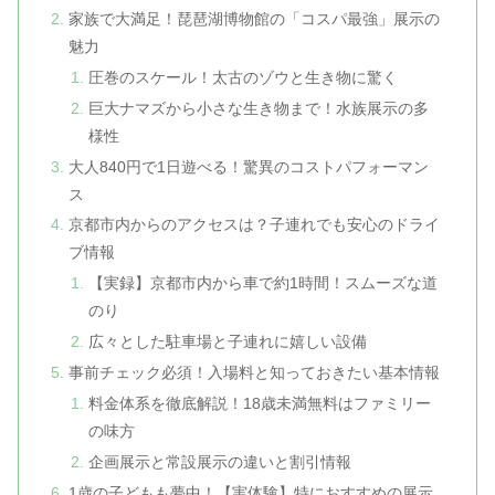
家族で大満足！琵琶湖博物館の「コスパ最強」展示の
魅力
圧巻のスケール！太古のゾウと生き物に驚く
巨大ナマズから小さな生き物まで！水族展示の多
様性
大人840円で1日遊べる！驚異のコストパフォーマン
ス
京都市内からのアクセスは？子連れでも安心のドライ
ブ情報
【実録】京都市内から車で約1時間！スムーズな道
のり
広々とした駐車場と子連れに嬉しい設備
事前チェック必須！入場料と知っておきたい基本情報
料金体系を徹底解説！18歳未満無料はファミリー
の味方
企画展示と常設展示の違いと割引情報
1歳の子どもも夢中！【実体験】特におすすめの展示