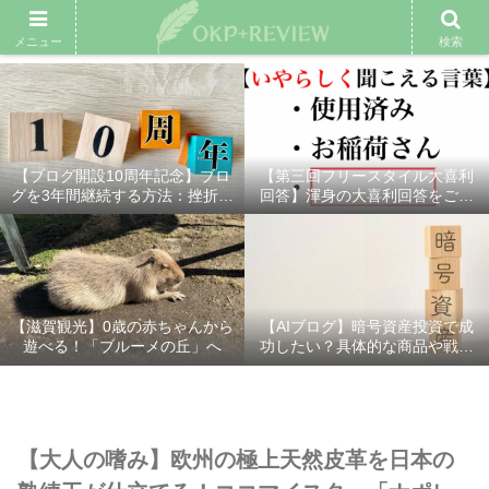
雑記ブログ
プロフィール
余興動画
ベスト大喜利
スポ
メニュー
検索
【ブログ開設10周年記念】ブロ
【第三回フリースタイル大喜利
グを3年間継続する方法：挫折し
回答】渾身の大喜利回答をご紹
ないための7つの秘訣
介！
【滋賀観光】0歳の赤ちゃんから
【AIブログ】暗号資産投資で成
遊べる！「ブルーメの丘」へ
功したい？具体的な商品や戦略
を分かりやすく解説！
【大人の嗜み】欧州の極上天然皮革を日本の