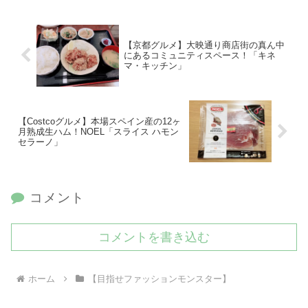
【京都グルメ】大映通り商店街の真ん中
にあるコミュニティスペース！「キネ
マ・キッチン」
【Costcoグルメ】本場スペイン産の12ヶ
月熟成生ハム！NOEL「スライス ハモン
セラーノ」
コメント
コメントを書き込む
ホーム
【目指せファッションモンスター】