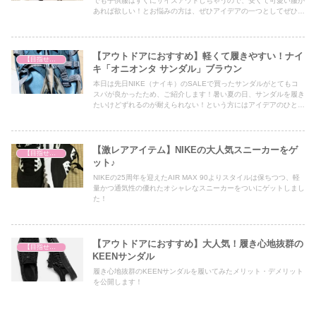
でも子供服はすぐにサイズアウトしちゃうので、安くて可愛い服が
あれば欲しい！とお悩みの方は、ぜひアイデアの一つとしてぜひ最
後までご覧ください！
【アウトドアにおすすめ】軽くて履きやすい！ナイ
【目指せファッションモンスター】
キ「オニオンタ サンダル」ブラウン
本日は先日NIKE（ナイキ）のSALEで買ったサンダルがとてもコ
スパが良かったため、ご紹介します！暑い夏の日、サンダルを履き
たいけどずれるのが耐えられない！という方にはアイデアのひとつ
として必見の内容となっていますので、ぜひ最後までご覧くださ
い！
【激レアアイテム】NIKEの大人気スニーカーをゲ
【目指せファッションモンスター】
ット♪
NIKEの25周年を迎えたAIR MAX 90よりスタイルは保ちつつ、軽
量かつ通気性の優れたオシャレなスニーカーをついにゲットしまし
た！
【アウトドアにおすすめ】大人気！履き心地抜群の
【目指せファッションモンスター】
KEENサンダル
履き心地抜群のKEENサンダルを履いてみたメリット・デメリット
を公開します！