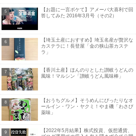
【お題に一言ボケて】アメーバ大喜利で回
答してみた 2016年3月号（その2）
【埼玉土産におすすめ】埼玉名産が贅沢な
カステラに！長登屋「金の狭山茶カステ
ラ」
【香川土産】ほんのりとした讃岐うどんの
風味！マルシン「讃岐うどん風味棒」
【おうちグルメ】そうめんにぴったりなオ
ールイン・ワン・ヤクミ！やま磯「わさび
薬味」
【2022年5月結果】株式投資、仮想通貨、