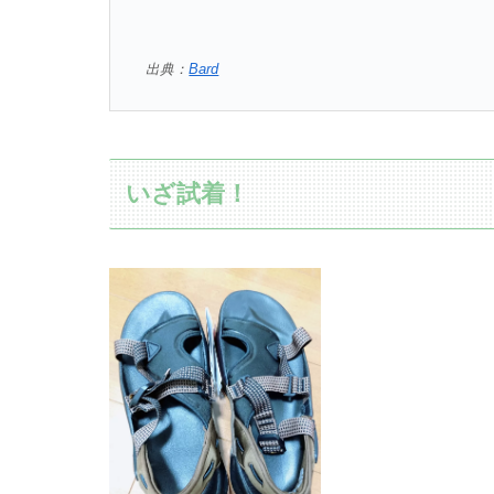
出典：
Bard
いざ試着！