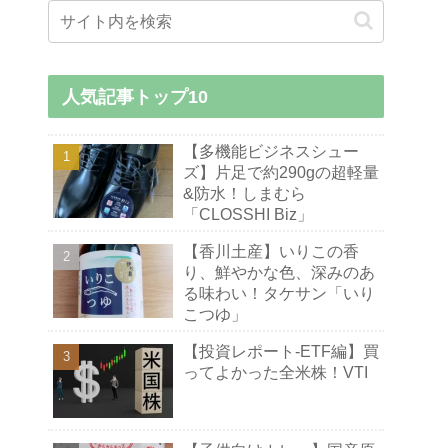
人気記事トップ10
【多機能ビジネスシュー
ズ】片足で約290gの超軽量
&防水！しまむら
「CLOSSHI Biz」
【香川土産】いりこの香
り、鮮やかな色、深みのあ
る味わい！タケサン「いり
こつゆ」
【投資レポート-ETF編】買
ってよかった全米株！VTI