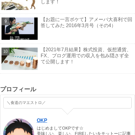
します！
【お題に一言ボケて】アメーバ大喜利で回
答してみた 2016年3月号（その4）
【2021年7月結果】株式投資、仮想通貨、
FX、ブログ運用での収入を包み隠さず全
て公開します！
プロフィール
＼食道のマエストロ／
OKP
はじめましてOKPです☆
美味しい、楽しい、FIREしたいをモットーに記事