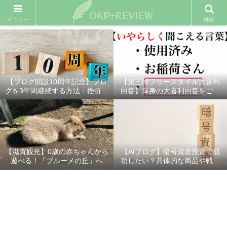
雑記ブログ
プロフィール
余興動画
ベスト大喜利
スポ
メニュー
検索
【ブログ開設10周年記念】ブロ
【第三回フリースタイル大喜利
グを3年間継続する方法：挫折し
回答】渾身の大喜利回答をご紹
ないための7つの秘訣
介！
【滋賀観光】0歳の赤ちゃんから
【AIブログ】暗号資産投資で成
遊べる！「ブルーメの丘」へ
功したい？具体的な商品や戦略
を分かりやすく解説！