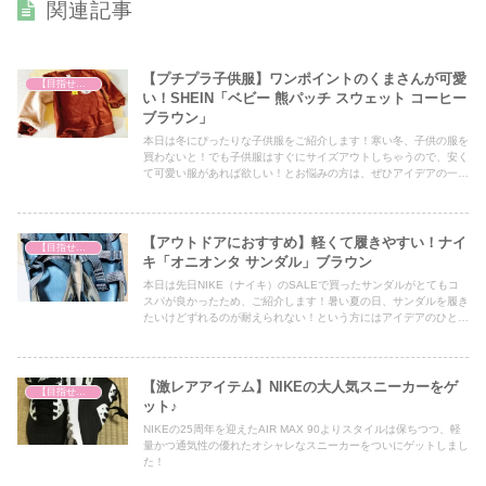
関連記事
【プチプラ子供服】ワンポイントのくまさんが可愛
【目指せファッションモンスター】
い！SHEIN「ベビー 熊パッチ スウェット コーヒー
ブラウン」
本日は冬にぴったりな子供服をご紹介します！寒い冬、子供の服を
買わないと！でも子供服はすぐにサイズアウトしちゃうので、安く
て可愛い服があれば欲しい！とお悩みの方は、ぜひアイデアの一つ
としてぜひ最後までご覧ください！
【アウトドアにおすすめ】軽くて履きやすい！ナイ
【目指せファッションモンスター】
キ「オニオンタ サンダル」ブラウン
本日は先日NIKE（ナイキ）のSALEで買ったサンダルがとてもコ
スパが良かったため、ご紹介します！暑い夏の日、サンダルを履き
たいけどずれるのが耐えられない！という方にはアイデアのひとつ
として必見の内容となっていますので、ぜひ最後までご覧くださ
い！
【激レアアイテム】NIKEの大人気スニーカーをゲ
【目指せファッションモンスター】
ット♪
NIKEの25周年を迎えたAIR MAX 90よりスタイルは保ちつつ、軽
量かつ通気性の優れたオシャレなスニーカーをついにゲットしまし
た！