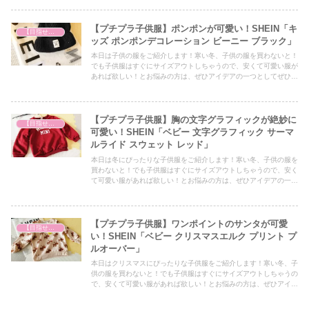
【プチプラ子供服】ポンポンが可愛い！SHEIN「キ
【目指せファッションモンスター】
ッズ ポンポンデコレーション ビーニー ブラック」
本日は子供の服をご紹介します！寒い冬、子供の服を買わないと！
でも子供服はすぐにサイズアウトしちゃうので、安くて可愛い服が
あれば欲しい！とお悩みの方は、ぜひアイデアの一つとしてぜひ最
後までご覧ください！
【プチプラ子供服】胸の文字グラフィックが絶妙に
【目指せファッションモンスター】
可愛い！SHEIN「ベビー 文字グラフィック サーマ
ルライド スウェット レッド」
本日は冬にぴったりな子供服をご紹介します！寒い冬、子供の服を
買わないと！でも子供服はすぐにサイズアウトしちゃうので、安く
て可愛い服があれば欲しい！とお悩みの方は、ぜひアイデアの一つ
としてぜひ最後までご覧ください！
【プチプラ子供服】ワンポイントのサンタが可愛
【目指せファッションモンスター】
い！SHEIN「ベビー クリスマスエルク プリント プ
ルオーバー」
本日はクリスマスにぴったりな子供服をご紹介します！寒い冬、子
供の服を買わないと！でも子供服はすぐにサイズアウトしちゃうの
で、安くて可愛い服があれば欲しい！とお悩みの方は、ぜひアイデ
アの一つとしてぜひ最後までご覧ください！