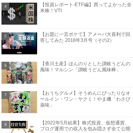
【投資レポート-ETF編】買ってよかった全
米株！VTI
【お題に一言ボケて】アメーバ大喜利で回
答してみた 2016年3月号（その2）
【香川土産】ほんのりとした讃岐うどんの
風味！マルシン「讃岐うどん風味棒」
【おうちグルメ】そうめんにぴったりなオ
ールイン・ワン・ヤクミ！やま磯「わさび
薬味」
【2022年5月結果】株式投資、仮想通貨、
ブログ運用での収入を包み隠さず全て公開