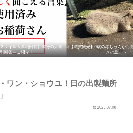
スタイル大喜利回答】渾身の大喜
【滋賀観光】0歳の赤ちゃんから
利回答をご紹介！
メの丘」へ
・ワン・ショウユ！日の出製麺所
」
2023.07.08