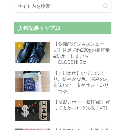
人気記事トップ10
【多機能ビジネスシュー
ズ】片足で約290gの超軽量
&防水！しまむら
「CLOSSHI Biz」
【香川土産】いりこの香
り、鮮やかな色、深みのあ
る味わい！タケサン「いり
こつゆ」
【投資レポート-ETF編】買
ってよかった全米株！VTI