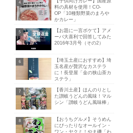
【子供向けカレー】国産原
料の具材を使用！CO-
OP「10種類野菜のまろや
かカレー」
【お題に一言ボケて】アメ
ーバ大喜利で回答してみた
2016年3月号（その2）
【埼玉土産におすすめ】埼
玉名産が贅沢なカステラ
に！長登屋「金の狭山茶カ
ステラ」
【香川土産】ほんのりとし
た讃岐うどんの風味！マル
シン「讃岐うどん風味棒」
【おうちグルメ】そうめん
にぴったりなオールイン・
ワン・ヤクミ！やま磯「わ