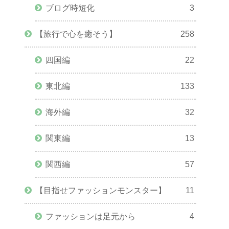
ブログ時短化
3
【旅行で心を癒そう】
258
四国編
22
東北編
133
海外編
32
関東編
13
関西編
57
【目指せファッションモンスター】
11
ファッションは足元から
4