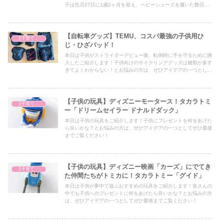
子は先月27日に1歳2ヶ月を迎え、ベビーシューズを履いた数日後
にはよろよろと立って歩くようになりました笑
【自転車グッズ】TEMU、コスパ最強の子供用ひ
【子育て奮闘記】
じ・ひざパッド！
本日は子供がストライダーデビュー後、転倒時に手を守るために購
入したご紹介します！子供向けのサイクリンググッズは種類が多す
ぎてよくわからない！とお悩みの方は、ぜひアイデアの一つとして
ぜひ最後までご覧ください！
【子供の玩具】ディズニーモータース！タカラトミ
【子育て奮闘記】
ー「ドリームセイラー ドナルドダック」
本日は子供の玩具をご紹介します！子供にプレゼントを何をあげた
ら良いかな？とお悩みの方は、ぜひアイデアの一つとしてぜひ最後
までご覧ください！
【子供の玩具】ディズニー映画「カーズ」にでてき
【子育て奮闘記】
た仲間たちがトミカに！タカラトミー「グイド」
本日は子供が夢中で遊ぶおすすめの玩具をご紹介します！皆さんの
中でも子供へのプレゼントに何をあげたら良いかな？とお悩みの方
は、ぜひアイデアの一つとしてぜひ最後までご覧ください！