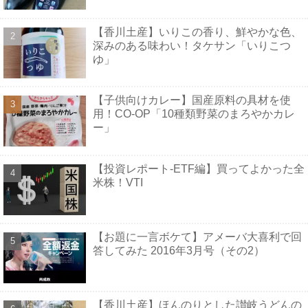
【香川土産】いりこの香り、鮮やかな色、
深みのある味わい！タケサン「いりこつ
ゆ」
【子供向けカレー】国産原料の具材を使
用！CO-OP「10種類野菜のまろやかカレ
ー」
【投資レポート-ETF編】買ってよかった全
米株！VTI
【お題に一言ボケて】アメーバ大喜利で回
答してみた 2016年3月号（その2）
【香川土産】ほんのりとした讃岐うどんの