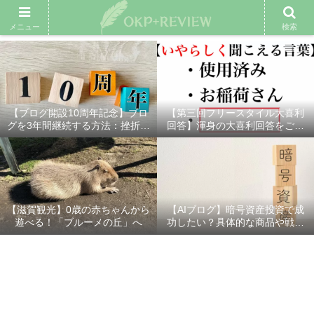
雑記ブログ
プロフィール
余興動画
ベスト大喜利
スポ
メニュー
検索
【ブログ開設10周年記念】ブロ
【第三回フリースタイル大喜利
グを3年間継続する方法：挫折し
回答】渾身の大喜利回答をご紹
ないための7つの秘訣
介！
【滋賀観光】0歳の赤ちゃんから
【AIブログ】暗号資産投資で成
遊べる！「ブルーメの丘」へ
功したい？具体的な商品や戦略
を分かりやすく解説！