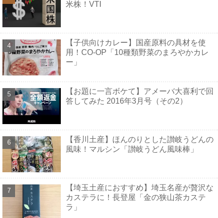
米株！VTI
【子供向けカレー】国産原料の具材を使
用！CO-OP「10種類野菜のまろやかカレ
ー」
【お題に一言ボケて】アメーバ大喜利で回
答してみた 2016年3月号（その2）
【香川土産】ほんのりとした讃岐うどんの
風味！マルシン「讃岐うどん風味棒」
【埼玉土産におすすめ】埼玉名産が贅沢な
カステラに！長登屋「金の狭山茶カステ
ラ」