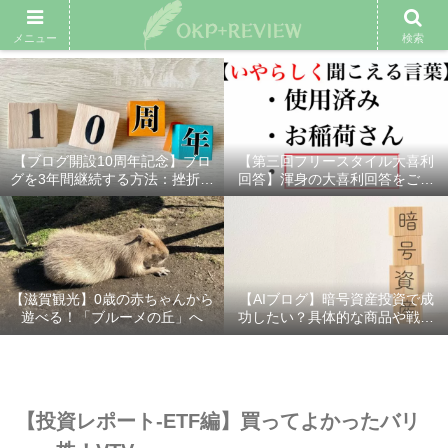
雑記ブログ
プロフィール
余興動画
ベスト大喜利
スポ
メニュー
検索
【ブログ開設10周年記念】ブロ
【第三回フリースタイル大喜利
グを3年間継続する方法：挫折し
回答】渾身の大喜利回答をご紹
ないための7つの秘訣
介！
【滋賀観光】0歳の赤ちゃんから
【AIブログ】暗号資産投資で成
遊べる！「ブルーメの丘」へ
功したい？具体的な商品や戦略
を分かりやすく解説！
【投資レポート-ETF編】買ってよかったバリ