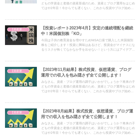
どもの学資金と老後の資産形成のため、資産とブログ運用をはじめ
てはや2年目！今からでも遅くない、これから投資やブログ始める
よって方にぜひ参考になればという思いを込めた毎月恒例の積み上
げ結果を公開します！
【投資レポート2023年4月】安定の連続増配を継続
【資産運用を始めました】
中！米国個別株「KO」
今回は子供の教育資金を増やすためNISA口座で購入した米国個別
株をご紹介します！投資に興味はあるけど、投資金がマイナスにな
るリスクが怖くてなかなか手を出せない！という方にはアイデアの
一つとして必見の内容となっておりますので、ぜひ最後までご覧く
ださい！
【2023年11月結果】株式投資、仮想通貨、ブログ
【資産運用を始めました】
運用での収入を包み隠さず全て公開します！
みなさん、資産・ブログ運用の調子はいかがでしょうか？将来の子
どもの学資金と老後の資産形成のため、資産とブログ運用をはじめ
てはや2年目！今からでも遅くない、これから投資やブログ始める
よって方にぜひ参考になればという思いを込めた毎月恒例の積み上
げ結果を公開します！
【2023年8月結果】株式投資、仮想通貨、ブログ運
【資産運用を始めました】
用での収入を包み隠さず全て公開します！
みなさん、資産・ブログ運用の調子はいかがでしょうか？将来の子
どもの学資金と老後の資産形成のため、資産とブログ運用をはじめ
てはや2年目！今からでも遅くない、これから投資やブログ始める
よって方にぜひ参考になればという思いを込めた毎月恒例の積み上