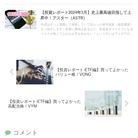
げ結果を公開します！
【投資レポート2024年3月】史上最高値目指して上
【資産運用を始めました】
昇中！アスター（ASTR）
今回はずっと我慢して保持していて良かった暗号資産（仮想通貨）
をご紹介します！投資に興味はあるけど、投資金がマイナスになる
リスクが怖くてなかなか手を出せない！という方にはアイデアの一
つとして必見の内容となっておりますので、ぜひ最後までご覧くだ
さい！
【投資レポート-ETF編】買ってよかった
バリュー株！VONG
【投資レポート-ETF編】買ってよかった
高配当株！VYM
コメント