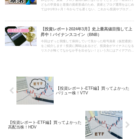
どもの学資金と老後の資産形成のため、資産とブログ運用をはじめ
てはや1年3ヶ月！今からでも遅くない、これから投資やブログ始
めるよって方にぜひ参考になればという思いを込めた毎月恒例の積
み上げ結果を公開します！
【投資レポート2024年3月】史上最高値目指して上
【資産運用を始めました】
昇中！バイナンスコイン（BNB）
今回はずっと我慢して保持していて良かった暗号資産（仮想通貨）
をご紹介します！投資に興味はあるけど、投資金がマイナスになる
リスクが怖くてなかなか手を出せない！という方にはアイデアの一
つとして必見の内容となっておりますので、ぜひ最後までご覧くだ
さい！
【投資レポート-ETF編】買ってよかった
バリュー株！VTV
【投資レポート-ETF編】買ってよかった
高配当株！HDV