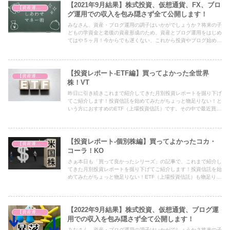
【2021年9月結果】株式投資、仮想通貨、FX、ブロ
【資産運用を始めました】
グ運用での収入を包み隠さず全て公開します！
みなさん、資産・ブログ運用の調子はいかがでしょうか？将来の子
どもの学資金と老後の資産形成のため、資産とブログ運用をはじめ
てはや５ヶ月！今からでも遅くない、これから投資やブログ始める
よって方にぜひ参考になればという思いを込めた毎月恒例の積み上
げ結果を公開します！
【投資レポート-ETF編】買ってよかった全世界
【資産運用を始めました】
株！VT
昨日に引き続きこれまで紹介してきた月別投資レポートを掘り下げ
てご紹介します！投資信託を始めてみたがちょっと物足りない！と
いう方におすすめのETF（上場投資信託）です。その中で最近買っ
てよかったがこのVTということで、皆さんにもこのVTの魅力を簡
単にお伝えできればと思います！
【投資レポート-個別株編】買ってよかったコカ・
【資産運用を始めました】
コーラ！KO
さぁ本日も「買って良かったシリーズ」の記事で、これまで紹介し
てきた月別投資レポートを掘り下げてご紹介します！投資信託を始
めてみたがちょっと物足りない！ETF（上場投資信託）も物足りな
い！という方におすすめの個別株です。その中で株価の値上がりに
加え、配当利回りを得ることができる個別株として人気が高いのが
このKOということで、皆さんにもKOの魅力を簡単にお伝えできれ
ばと思います！
【2022年9月結果】株式投資、仮想通貨、ブログ運
【資産運用を始めました】
用での収入を包み隠さず全て公開します！
みなさん、資産・ブログ運用の調子はいかがでしょうか？将来の子