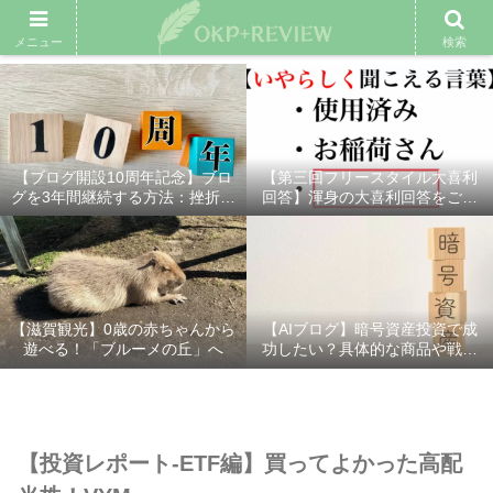
雑記ブログ
プロフィール
余興動画
ベスト大喜利
スポ
メニュー
検索
【ブログ開設10周年記念】ブロ
【第三回フリースタイル大喜利
グを3年間継続する方法：挫折し
回答】渾身の大喜利回答をご紹
ないための7つの秘訣
介！
【滋賀観光】0歳の赤ちゃんから
【AIブログ】暗号資産投資で成
遊べる！「ブルーメの丘」へ
功したい？具体的な商品や戦略
を分かりやすく解説！
【投資レポート-ETF編】買ってよかった高配