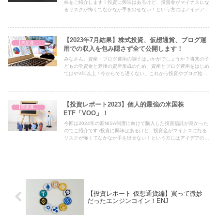
株をご紹介します！投資に興味はあるけど、投資金がマイナスにな
るリスクが怖くてなかなか手を出せない！という方にはアイデアの
一つとして必見の内容となっておりますので、ぜひ最後までご覧く
ださい！
【2023年7月結果】株式投資、仮想通貨、ブログ運
【資産運用を始めました】
用での収入を包み隠さず全て公開します！
みなさん、資産・ブログ運用の調子はいかがでしょうか？将来の子
どもの学資金と老後の資産形成のため、資産とブログ運用をはじめ
てはや2年以上！今からでも遅くない、これから投資やブログ始め
るよって方にぜひ参考になればという思いを込めた毎月恒例の積み
上げ結果を公開します！
【投資レポート2023】個人的最強の米国株
【資産運用を始めました】
ETF「VOO」！
今回は2024年の新NISA制度に向けて購入した投資信託が良かった
のでご紹介です♪投資に興味はあるけど、投資金がマイナスになる
リスクが怖くてなかなか手を出せない！という方にはアイデアの一
つとして必見の内容となっておりますので、ぜひ最後までご覧くだ
さい！
【投資レポート-仮想通貨編】買って微妙
だったエンジンコイン！ENJ