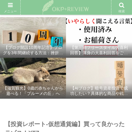
雑記ブログ
プロフィール
余興動画
ベスト大喜利
スポ
メニュー
検索
【ブログ開設10周年記念】ブロ
【第三回フリースタイル大喜利
グを3年間継続する方法：挫折し
回答】渾身の大喜利回答をご紹
ないための7つの秘訣
介！
【滋賀観光】0歳の赤ちゃんから
【AIブログ】暗号資産投資で成
遊べる！「ブルーメの丘」へ
功したい？具体的な商品や戦略
を分かりやすく解説！
【投資レポート-仮想通貨編】買って良かった