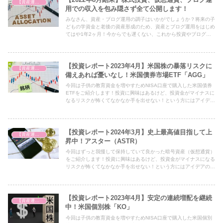
【資産運用を始めました】
用での収入を包み隠さず全て公開します！
みなさん、資産・ブログ運用の調子はいかがでしょうか？将来の子
どもの学資金と老後の資産形成のため、資産とブログ運用をはじめ
てはや1年2ヶ月！今からでも遅くない、これから投資やブログ始
めるよって方にぜひ参考になればという思いを込めた毎月恒例の積
み上げ結果を公開します！
【投資レポート2023年4月】米国株の暴落リスクに
【資産運用を始めました】
備えあれば憂いなし！米国債券市場ETF「AGG」
今回は子供の教育資金を増やすためNISA口座で購入した米国債券
ETFをご紹介します！投資に興味はあるけど、投資金がマイナスに
なるリスクが怖くてなかなか手を出せない！という方にはアイデア
の一つとして必見の内容となっておりますので、ぜひ最後までご覧
ください！
【投資レポート2024年3月】史上最高値目指して上
【資産運用を始めました】
昇中！アスター（ASTR）
今回はずっと我慢して保持していて良かった暗号資産（仮想通貨）
をご紹介します！投資に興味はあるけど、投資金がマイナスになる
リスクが怖くてなかなか手を出せない！という方にはアイデアの一
つとして必見の内容となっておりますので、ぜひ最後までご覧くだ
さい！
【投資レポート2023年4月】安定の連続増配を継続
【資産運用を始めました】
中！米国個別株「KO」
今回は子供の教育資金を増やすためNISA口座で購入した米国個別