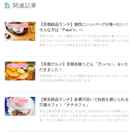
関連記事
【京都絶品ランチ】無性にハンバーグが食べたい！
【美味しいは正義】
そんな方は「Papa’s」へ
突然ですが、テレビ番組でハンバーグを見ると無性に食べたくなり
ますよね？そんなハンバーガーの方へ、今回はお持ち帰りもできる
美味しいハンバーグが味わえるお店をご紹介します♪
【京都グルメ】京都名物うどん「乃っぺい」をいた
【美味しいは正義】
だきました！
京都名物うどんっていろんな種類があるけどよくわからない！そん
な方の悩みを解決になればと思います
【東京絶品ランチ】多摩川沿いで自然を感じられる
【美味しいは正義】
穴場カフェ！「チチカフェ」
本日は東京出張で訪れた二子玉川にあるお店のランチが美味しかっ
たのでご紹介します！二子玉川に行ってみたけどおしゃれなお店が
多くてどこが美味しいのかよくわからない！という方にはアイデア
のひとつとして必見の内容となっていますので、ぜひ最後までご覧
ください！