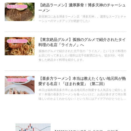
【絶品ラーメン】濃厚豚骨！博多天神のチャーシュ
【美味しいは正義】
ーメン
新宿東口にある博多ラーメン店「博多天神」。濃厚なスープとチャ
ーシューのマッチアップが絶妙でした♪
【東京絶品グルメ】孤独のグルメで紹介されたタイ
【美味しいは正義】
料理の名店「ライカノ」へ
孤独のグルメで紹介された北千住の「ライカノ」というタイ料理の
お店に行って来ました♪場所は北千住駅西口から、徒歩3分。今回
食した絶品タイ料理を紹介します。
【喜多方ラーメン】本当は教えたくない地元民が熱
【旅行で心を癒そう】
愛する名店！「ほまれ食堂」（第二回）
本日は福島県喜多方市にある地元民が熱愛する人気店をご紹介しま
す！本場の喜多方ラーメンを食べたいけど、お店が多すぎて何が美
味しいのかよくわからない！という方にはアイデアのひとつとして
必見の内容となっていますので、ぜひ最後までご覧ください！