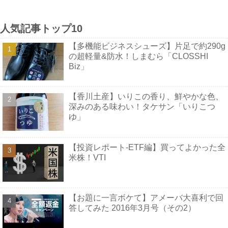
人気記事トップ10
【多機能ビジネスシューズ】片足で約290g
の超軽量&防水！しまむら「CLOSSHI
Biz」
【香川土産】いりこの香り、鮮やかな色、
深みのある味わい！タケサン「いりこつ
ゆ」
【投資レポート-ETF編】買ってよかった全
米株！VTI
【お題に一言ボケて】アメーバ大喜利で回
答してみた 2016年3月号（その2）