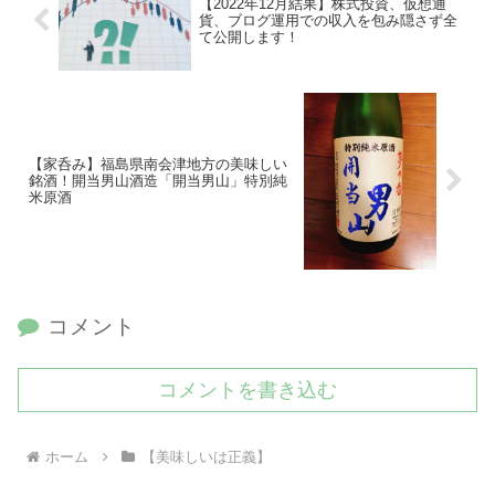
【2022年12月結果】株式投資、仮想通
貨、ブログ運用での収入を包み隠さず全
て公開します！
【家呑み】福島県南会津地方の美味しい
銘酒！開当男山酒造「開当男山」特別純
米原酒
コメント
コメントを書き込む
ホーム
【美味しいは正義】