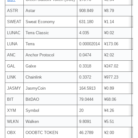
ASTR
Astar
908.849
¥8.79
¥7
SWEAT
Sweat Economy
631.180
¥1.14
¥
LUNAC
Terra Classic
4.035
¥0.02
¥
LUNA
Terra
0.00002014
¥173.06
¥
ANC
Anchor Protocol
0.0474
¥2.02
¥
GAL
Galxe
0.3318
¥247.02
¥
LINK
Chainlink
0.3372
¥977.23
¥
JASMY
JasmyCoin
164.5913
¥0.89
¥
BIT
BitDAO
79.0444
¥68.06
¥5
XYM
Symbol
20
¥4.26
¥
WLKN
Walken
9.8091
¥5.51
¥
OBX
OOOBTC TOKEN
46.2789
¥2.00
¥