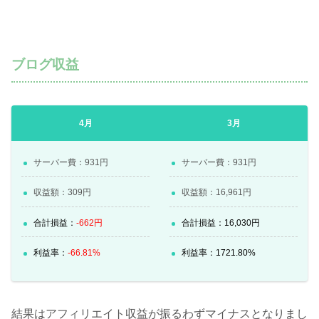
ブログ収益
4月
3月
サーバー費：931円
サーバー費：931円
収益額：
309
円
収益額：
16,961
円
合計損益：
-662円
合計損益：
16,030
円
利益率：
-66.81%
利益率：
1721.80
%
結果はアフィリエイト収益が振るわずマイナスとなりまし