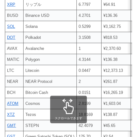
XRP
リップル
6.7797
¥64.91
¥
BUSD
Binance USD
4.2701
¥136.36
¥
SOL
Solana
0.5299
¥3,162.75
¥1
DOT
Polkadot
3.1508
¥818.53
¥2
AVAX
Avalanche
1
¥2,370.60
¥2
MATIC
Polygon
4.3144
¥136.38
¥
LTC
Litecoin
0.0447
¥12,373.13
¥
NEAR
NEAR Protocol
2
¥261.87
¥
BCH
Bitcoin Cash
0.0151
¥16,265.19
¥
ATOM
Cosmos
2.8199
¥1,603.04
¥4
XTZ
Tezos
18.8169
¥138.87
¥2
スクロールできます
GMT
STEPN
42.4079
¥45.65
¥1
GST
Green Satoshi Token (SOL)
175.70
¥2.54
¥