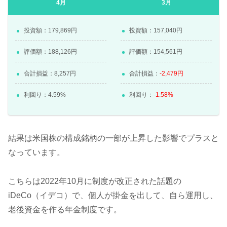
4月
3月
投資額：179,869円
投資額：157,040円
評価額：188,126円
評価額：154,561円
合計損益：8,257円
合計損益：
-2,479円
利回り：4.59%
利回り：
-1.58%
結果は米国株の構成銘柄の一部が上昇した影響でプラスと
なっています。
こちらは2022年10月に制度が改正された話題の
iDeCo（イデコ）で、個人が掛金を出して、自ら運用し、
老後資金を作る年金制度です。