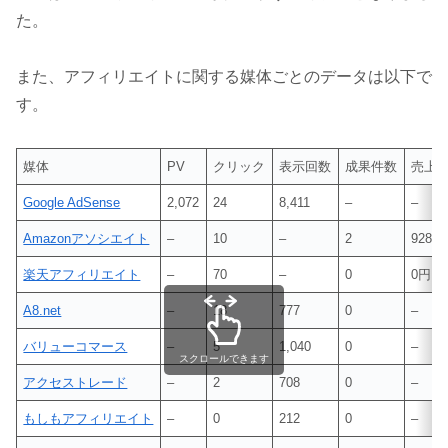
た。
また、アフィリエイトに関する媒体ごとのデータは以下で
す。
媒体
PV
クリック
表示回数
成果件数
売上
Google AdSense
2,072
24
8,411
–
–
Amazonアソシエイト
–
10
–
2
928円
楽天アフィリエイト
–
70
–
0
0円
A8.net
–
18
777
0
–
バリューコマース
–
5
1,040
0
–
スクロールできます
アクセストレード
–
2
708
0
–
もしもアフィリエイト
–
0
212
0
–