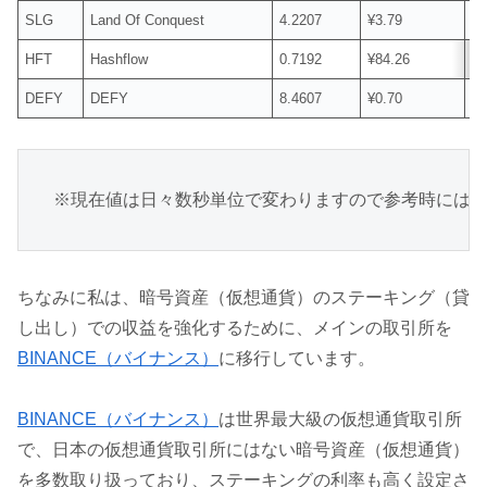
SLG
Land Of Conquest
4.2207
¥3.79
¥
HFT
Hashflow
0.7192
¥84.26
¥
DEFY
DEFY
8.4607
¥0.70
¥
※現在値は日々数秒単位で変わりますので参考時には
ちなみに私は、暗号資産（仮想通貨）のステーキング（貸
し出し）での収益を強化するために、メインの取引所を
BINANCE（バイナンス）
に移行しています。
BINANCE（バイナンス）
は世界最大級の仮想通貨取引所
で、日本の仮想通貨取引所にはない暗号資産（仮想通貨）
を多数取り扱っており、ステーキングの利率も高く設定さ