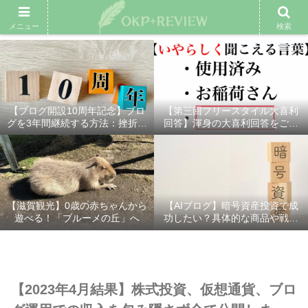
雑記ブログ
プロフィール
余興動画
ベスト大喜利
スポ
メニュー
検索
【ブログ開設10周年記念】ブロ
【第三回フリースタイル大喜利
グを3年間継続する方法：挫折し
回答】渾身の大喜利回答をご紹
ないための7つの秘訣
介！
【滋賀観光】0歳の赤ちゃんから
【AIブログ】暗号資産投資で成
遊べる！「ブルーメの丘」へ
功したい？具体的な商品や戦略
を分かりやすく解説！
【2023年4月結果】株式投資、仮想通貨、ブロ