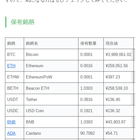
保有銘柄
銘柄
銘柄名
保有数量
現在値
時
BTC
Bitcoin
0.0001
¥3,989,061.02
¥
ETH
Ethereum
0.0016
¥259,051.56
¥
ETHW
EthereumPoW
0.0001
¥397.23
¥
BETH
Beacon ETH
1.0303
¥258,539.10
¥2
USDT
Tether
0.3816
¥136.40
¥
USDC
USD Coin
0.1921
¥136.32
¥
BNB
BNB
1.0393
¥43,903.87
¥4
ADA
Cardano
90.7082
¥54.71
¥4