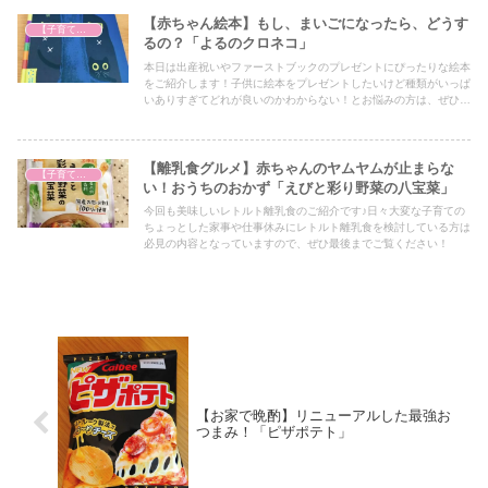
【赤ちゃん絵本】もし、まいごになったら、どうす
【子育て奮闘記】
るの？「よるのクロネコ」
本日は出産祝いやファーストブックのプレゼントにぴったりな絵本
をご紹介します！子供に絵本をプレゼントしたいけど種類がいっぱ
いありすぎてどれが良いのかわからない！とお悩みの方は、ぜひア
イデアの一つとしてぜひ最後までご覧ください！
【離乳食グルメ】赤ちゃんのヤムヤムが止まらな
【子育て奮闘記】
い！おうちのおかず「えびと彩り野菜の八宝菜」
今回も美味しいレトルト離乳食のご紹介です♪日々大変な子育ての
ちょっとした家事や仕事休みにレトルト離乳食を検討している方は
必見の内容となっていますので、ぜひ最後までご覧ください！
【お家で晩酌】リニューアルした最強お
つまみ！「ピザポテト」