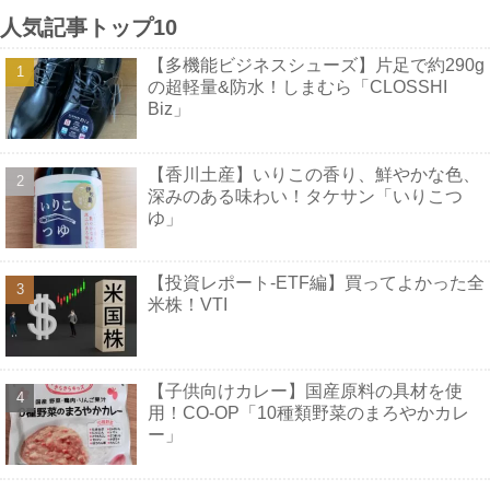
人気記事トップ10
【多機能ビジネスシューズ】片足で約290g
の超軽量&防水！しまむら「CLOSSHI
Biz」
【香川土産】いりこの香り、鮮やかな色、
深みのある味わい！タケサン「いりこつ
ゆ」
【投資レポート-ETF編】買ってよかった全
米株！VTI
【子供向けカレー】国産原料の具材を使
用！CO-OP「10種類野菜のまろやかカレ
ー」