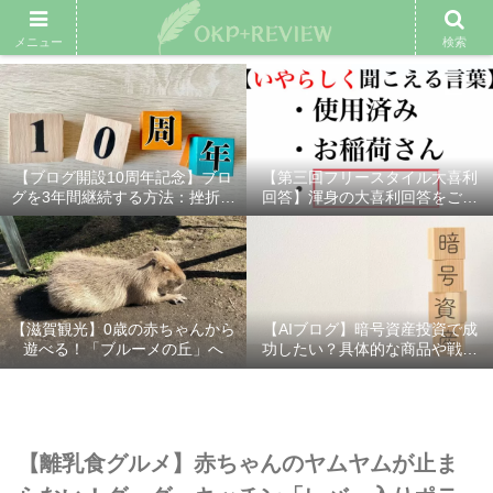
雑記ブログ
プロフィール
余興動画
ベスト大喜利
スポ
メニュー
検索
【ブログ開設10周年記念】ブロ
【第三回フリースタイル大喜利
グを3年間継続する方法：挫折し
回答】渾身の大喜利回答をご紹
ないための7つの秘訣
介！
【滋賀観光】0歳の赤ちゃんから
【AIブログ】暗号資産投資で成
遊べる！「ブルーメの丘」へ
功したい？具体的な商品や戦略
を分かりやすく解説！
【離乳食グルメ】赤ちゃんのヤムヤムが止ま