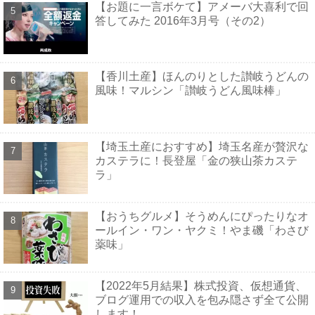
【お題に一言ボケて】アメーバ大喜利で回
答してみた 2016年3月号（その2）
【香川土産】ほんのりとした讃岐うどんの
風味！マルシン「讃岐うどん風味棒」
【埼玉土産におすすめ】埼玉名産が贅沢な
カステラに！長登屋「金の狭山茶カステ
ラ」
【おうちグルメ】そうめんにぴったりなオ
ールイン・ワン・ヤクミ！やま磯「わさび
薬味」
【2022年5月結果】株式投資、仮想通貨、
ブログ運用での収入を包み隠さず全て公開
します！