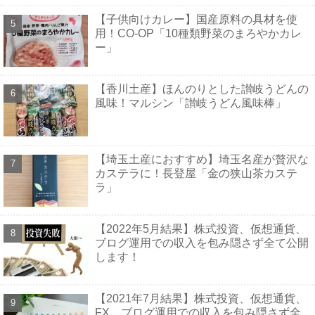
【子供向けカレー】国産原料の具材を使
用！CO-OP「10種類野菜のまろやかカレ
ー」
【香川土産】ほんのりとした讃岐うどんの
風味！マルシン「讃岐うどん風味棒」
【埼玉土産におすすめ】埼玉名産が贅沢な
カステラに！長登屋「金の狭山茶カステ
ラ」
【2022年5月結果】株式投資、仮想通貨、
ブログ運用での収入を包み隠さず全て公開
します！
【2021年7月結果】株式投資、仮想通貨、
FX、ブログ運用での収入を包み隠さず全