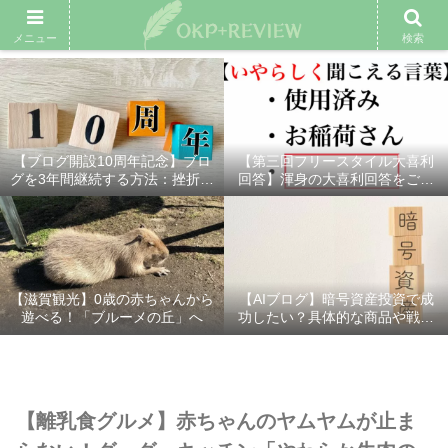
雑記ブログ
プロフィール
余興動画
ベスト大喜利
スポ
メニュー
検索
【ブログ開設10周年記念】ブロ
【第三回フリースタイル大喜利
グを3年間継続する方法：挫折し
回答】渾身の大喜利回答をご紹
ないための7つの秘訣
介！
【滋賀観光】0歳の赤ちゃんから
【AIブログ】暗号資産投資で成
遊べる！「ブルーメの丘」へ
功したい？具体的な商品や戦略
を分かりやすく解説！
【離乳食グルメ】赤ちゃんのヤムヤムが止ま