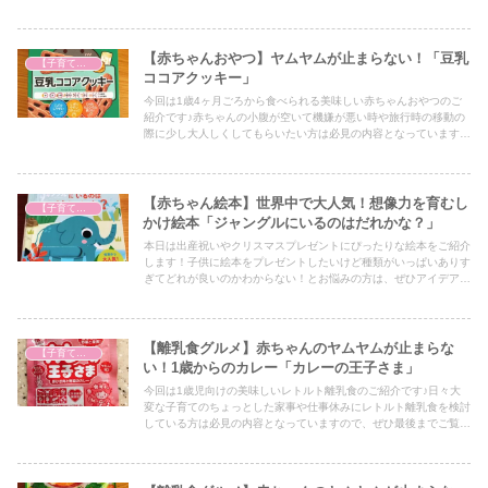
一つとしてぜひ最後までご覧ください！
【赤ちゃんおやつ】ヤムヤムが止まらない！「豆乳
【子育て奮闘記】
ココアクッキー」
今回は1歳4ヶ月ごろから食べられる美味しい赤ちゃんおやつのご
紹介です♪赤ちゃんの小腹が空いて機嫌が悪い時や旅行時の移動の
際に少し大人しくしてもらいたい方は必見の内容となっていますの
で、ぜひ最後までご覧ください！
【赤ちゃん絵本】世界中で大人気！想像力を育むし
【子育て奮闘記】
かけ絵本「ジャングルにいるのはだれかな？」
本日は出産祝いやクリスマスプレゼントにぴったりな絵本をご紹介
します！子供に絵本をプレゼントしたいけど種類がいっぱいありす
ぎてどれが良いのかわからない！とお悩みの方は、ぜひアイデアの
一つとしてぜひ最後までご覧ください！
【離乳食グルメ】赤ちゃんのヤムヤムが止まらな
【子育て奮闘記】
い！1歳からのカレー「カレーの王子さま」
今回は1歳児向けの美味しいレトルト離乳食のご紹介です♪日々大
変な子育てのちょっとした家事や仕事休みにレトルト離乳食を検討
している方は必見の内容となっていますので、ぜひ最後までご覧く
ださい！