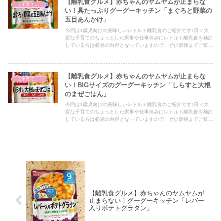
【離乳食グルメ】赤ちゃんのヤムヤムが止まらな
【子育て奮闘記】
い！具たっぷりグーグーキッチン「まぐろと野菜の
五目あんかけ」
今回は1歳児向けの美味しいレトルト離乳食のご紹介です♪日々大
変な子育てのちょっとした家事や仕事休みにレトルト離乳食を検討
している方は必見の内容となっていますので、ぜひ最後までご覧く
ださい！
【離乳食グルメ】赤ちゃんのヤムヤムが止まらな
【子育て奮闘記】
い！BIGサイズのグーグーキッチン「しらすと大根
のまぜごはん」
今回は1歳児向けの美味しいレトルト離乳食のご紹介です♪日々大
変な子育てのちょっとした家事や仕事休みにレトルト離乳食を検討
している方は必見の内容となっていますので、ぜひ最後までご覧く
ださい！
【離乳食グルメ】赤ちゃんのヤムヤムが
止まらない！グーグーキッチン「レバー
入りポテトグラタン」