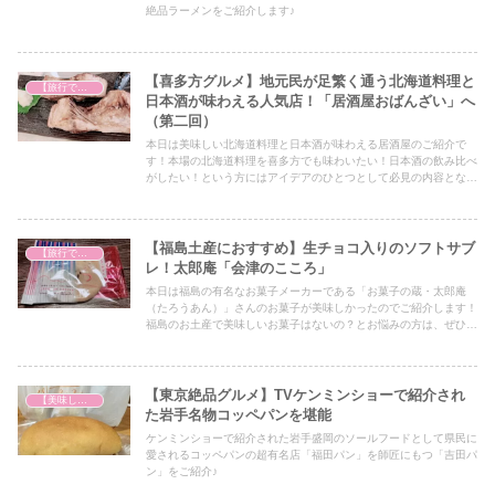
絶品ラーメンをご紹介します♪
【喜多方グルメ】地元民が足繁く通う北海道料理と
【旅行で心を癒そう】
日本酒が味わえる人気店！「居酒屋おばんざい」へ
（第二回）
本日は美味しい北海道料理と日本酒が味わえる居酒屋のご紹介で
す！本場の北海道料理を喜多方でも味わいたい！日本酒の飲み比べ
がしたい！という方にはアイデアのひとつとして必見の内容となっ
ていますので、ぜひ最後までご覧ください！
【福島土産におすすめ】生チョコ入りのソフトサブ
【旅行で心を癒そう】
レ！太郎庵「会津のこころ」
本日は福島の有名なお菓子メーカーである「お菓子の蔵・太郎庵
（たろうあん）」さんのお菓子が美味しかったのでご紹介します！
福島のお土産で美味しいお菓子はないの？とお悩みの方は、ぜひア
イデアの一つとしてぜひ最後までご覧ください！
【東京絶品グルメ】TVケンミンショーで紹介され
【美味しいは正義】
た岩手名物コッペパンを堪能
ケンミンショーで紹介された岩手盛岡のソールフードとして県民に
愛されるコッペパンの超有名店「福田パン」を師匠にもつ「吉田パ
ン」をご紹介♪