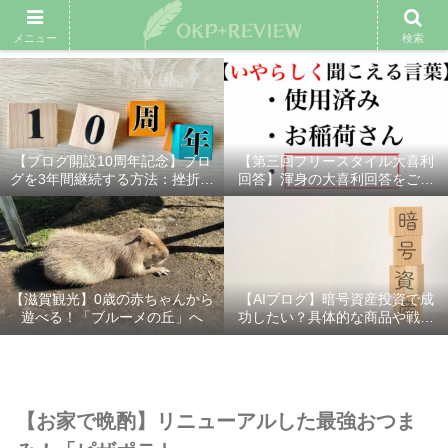
雑記ブログ
プロフィール
余興動画
ベスト大喜利
スポ
メニュー
検索
【ブログ開設10周年記念】ブロ
【第三回フリースタイル大喜利
グを3年間継続する方法：挫折し
回答】渾身の大喜利回答をご紹
ないための7つの秘訣
介！
【滋賀観光】0歳の赤ちゃんから
【AIブログ】暗号資産投資で成
遊べる！「ブルーメの丘」へ
功したい？具体的な商品や戦略
を分かりやすく解説！
【お家で晩酌】リニューアルした最強おつま