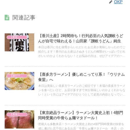
OKP
関連記事
【香川土産】2時間待ち！行列必至の人気讃岐うど
【美味しいは正義】
んが自宅で味わえる！山田家「讃岐うどん」純生
本日は香川に住む叔母からいただいたお土産が美味しかったのでご
紹介します！香川のお土産はさぬきうどんの種類がいっぱいでどれ
がいいのかよくわからない！とお悩みの方は、ぜひアイデアの一つ
としてぜひ最後までご覧ください！
【喜多方ラーメン】優しめこってり系！「ウリナム
【旅行で心を癒そう】
食堂」へ
本日は美味しい喜多方ラーメンのご紹介です！本場の喜多方ラーメ
ンを食べたいけど、お店が多すぎて何が美味しいのかよくわからな
い！という方にはアイデアのひとつとして必見の内容となっていま
すので、ぜひ最後までご覧ください！
【東京絶品ラーメン】ラーメン大賞史上初！4部門
【美味しいは正義】
同時受賞の牛骨らぁ麺マタドール！
芸能人も多数来店！ラーメン大賞史上初の4部門同時受賞の快挙を
成し遂げた北千住にあるお店「牛骨らぁ麺マタドール 本店 」の