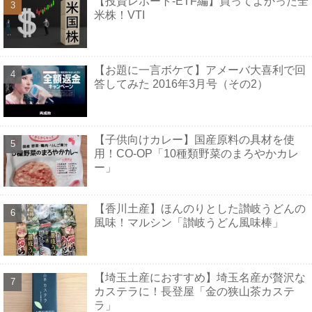
【投資レポート-ETF編】買ってよかった全
米株！VTI
【お題に一言ボケて】アメーバ大喜利で回
答してみた 2016年3月号（その2）
【子供向けカレー】国産原料の具材を使
用！CO-OP「10種類野菜のまろやかカレ
ー」
【香川土産】ほんのりとした讃岐うどんの
風味！マルシン「讃岐うどん風味棒」
【埼玉土産におすすめ】埼玉名産が贅沢な
カステラに！長登屋「金の狭山茶カステ
ラ」