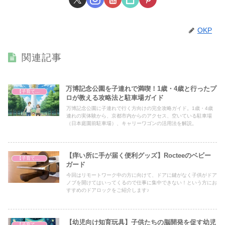
OKP
関連記事
万博記念公園を子連れで満喫！1歳・4歳と行ったプ
【子育て奮闘記】
ロが教える攻略法と駐車場ガイド
万博記念公園に子連れで行く方向けの完全攻略ガイド。1歳・4歳
連れの実体験から、京都市内からのアクセス、空いている駐車場
（日本庭園前駐車場）、キャリーワゴンの活用法を解説。
【痒い所に手が届く便利グッズ】Rocteeのベビー
【子育て奮闘記】
ガード
今回はリモートワーク中の方に向けて、ドアに鍵がなく子供がドア
ノブを開けてはいってくるので仕事に集中できない！という方にお
すすめのドアロックをご紹介します♪
【幼児向け知育玩具】子供たちの脳開発を促す幼児
【子育て奮闘記】