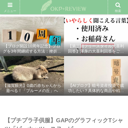
雑記ブログ
プロフィール
余興動画
ベスト大喜利
スポ
メニュー
検索
【ブログ開設10周年記念】ブロ
【第三回フリースタイル大喜利
グを3年間継続する方法：挫折し
回答】渾身の大喜利回答をご紹
ないための7つの秘訣
介！
【滋賀観光】0歳の赤ちゃんから
【AIブログ】暗号資産投資で成
遊べる！「ブルーメの丘」へ
功したい？具体的な商品や戦略
を分かりやすく解説！
【プチプラ子供服】GAPのグラフィックTシャ