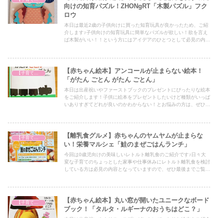
向けの知育パズル！ZHONgRT「木製パズル」フク
ロウ
本日は最近2歳の子供向けに買った知育玩具が良かったため、ご紹
介します♪子供向けの知育玩具に簡単なパズルが欲しい！欲を言え
ば木製がいい！！という方にはアイデアのひとつとして必見の内容
となっていますので、ぜひ最後までご覧ください！
【赤ちゃん絵本】アンコールが止まらない絵本！
【子育て奮闘記】
「がたん ごとん がたん ごとん」
本日は出産祝いやファーストブックのプレゼントにぴったりな絵本
をご紹介します！子供に絵本をプレゼントしたいけど種類がいっぱ
いありすぎてどれが良いのかわからない！とお悩みの方は、ぜひア
イデアの一つとしてぜひ最後までご覧ください！
【離乳食グルメ】赤ちゃんのヤムヤムが止まらな
【子育て奮闘記】
い！栄養マルシェ「鮭のまぜごはんランチ」
今回は0歳児向けの美味しいレトルト離乳食のご紹介です♪日々大
変な子育てのちょっとした家事や仕事休みにレトルト離乳食を検討
している方は必見の内容となっていますので、ぜひ最後までご覧く
ださい！
【赤ちゃん絵本】丸い窓が開いたユニークなボード
【子育て奮闘記】
ブック！「タルタ・ルギーナのおうちはどこ？」