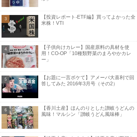
【投資レポート-ETF編】買ってよかった全
米株！VTI
【子供向けカレー】国産原料の具材を使
用！CO-OP「10種類野菜のまろやかカレ
ー」
【お題に一言ボケて】アメーバ大喜利で回
答してみた 2016年3月号（その2）
【香川土産】ほんのりとした讃岐うどんの
風味！マルシン「讃岐うどん風味棒」