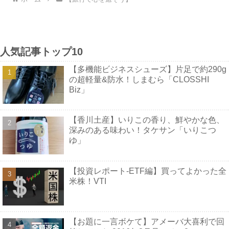
人気記事トップ10
【多機能ビジネスシューズ】片足で約290g
の超軽量&防水！しまむら「CLOSSHI
Biz」
【香川土産】いりこの香り、鮮やかな色、
深みのある味わい！タケサン「いりこつ
ゆ」
【投資レポート-ETF編】買ってよかった全
米株！VTI
【お題に一言ボケて】アメーバ大喜利で回