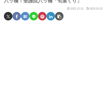
八ッ橋！聖護院八ッ橋「旬菓くり」
2022.12.31
2023.03.22