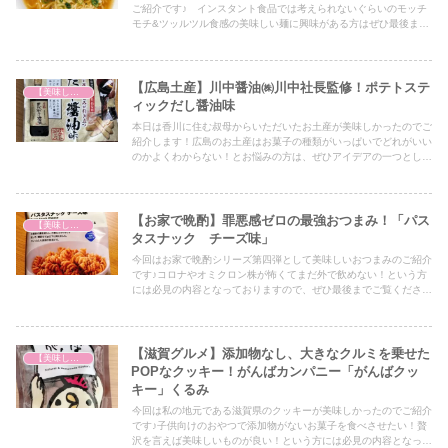
ご紹介です♪ インスタント食品では考えられないぐらいのモッチ
モチ&ツッルツル食感の美味しい麺に興味がある方はぜひ最後まで
ご覧ください！
【広島土産】川中醤油㈱川中社長監修！ポテトステ
【美味しいは正義】
ィックだし醤油味
本日は香川に住む叔母からいただいたお土産が美味しかったのでご
紹介します！広島のお土産はお菓子の種類がいっぱいでどれがいい
のかよくわからない！とお悩みの方は、ぜひアイデアの一つとして
ぜひ最後までご覧ください！
【お家で晩酌】罪悪感ゼロの最強おつまみ！「パス
【美味しいは正義】
タスナック チーズ味」
今回はお家で晩酌シリーズ第四弾として美味しいおつまみのご紹介
です♪コロナやオミクロン株が怖くてまだ外で飲めない！という方
には必見の内容となっておりますので、ぜひ最後までご覧くださ
い！
【滋賀グルメ】添加物なし、大きなクルミを乗せた
【美味しいは正義】
POPなクッキー！がんばカンパニー「がんばクッ
キー」くるみ
今回は私の地元である滋賀県のクッキーが美味しかったのでご紹介
です♪子供向けのおやつで添加物がないお菓子を食べさせたい！贅
沢を言えば美味しいものが良い！という方には必見の内容となって