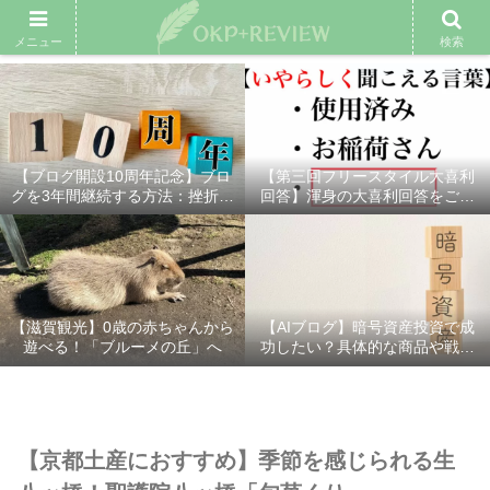
雑記ブログ
プロフィール
余興動画
ベスト大喜利
スポ
メニュー
検索
【ブログ開設10周年記念】ブロ
【第三回フリースタイル大喜利
グを3年間継続する方法：挫折し
回答】渾身の大喜利回答をご紹
ないための7つの秘訣
介！
【滋賀観光】0歳の赤ちゃんから
【AIブログ】暗号資産投資で成
遊べる！「ブルーメの丘」へ
功したい？具体的な商品や戦略
を分かりやすく解説！
【京都土産におすすめ】季節を感じられる生