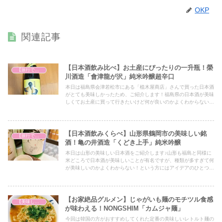
OKP
関連記事
【日本酒飲み比べ】お土産にぴったりの一升瓶！榮
【旅行で心を癒そう】
川酒造「會津龍が沢」純米吟醸超辛口
本日は福島県会津若松市にある「植木屋商店」さんで買った日本酒
がとても美味しかったため、ご紹介します！福島県の日本酒が美味
しくてお土産に買って行きたいけど何が良いのかよくわからない！
という方にはアイデアのひとつとして必見の内容となっていますの
で、ぜひ最後までご覧ください！
【日本酒飲みくらべ】山形県鶴岡市の美味しい銘
【旅行で心を癒そう】
酒！亀の井酒造「くどき上手」純米吟醸
本日は山形の美味しい日本酒をご紹介します♪山形も福島と同様に
米どころで日本酒が美味しいことが有名ですが、種類が多すぎて何
が美味しいのかよくわからない！という方にはアイデアのひとつと
して必見の内容となっていますので、ぜひ最後までご覧ください！
【お家絶品グルメン】じゃがいも麺のモチツル食感
【美味しいは正義】
が味わえる！NONGSHIM「カムジャ麺」
今回は韓国の方がおすすめしてくれた定番の美味しいレトルト麺の