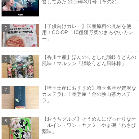
答してみた 2016年3月号（その2）
【子供向けカレー】国産原料の具材を使
用！CO-OP「10種類野菜のまろやかカレ
ー」
【香川土産】ほんのりとした讃岐うどんの
風味！マルシン「讃岐うどん風味棒」
【埼玉土産におすすめ】埼玉名産が贅沢な
カステラに！長登屋「金の狭山茶カステ
ラ」
【おうちグルメ】そうめんにぴったりなオ
ールイン・ワン・ヤクミ！やま磯「わさび
薬味」