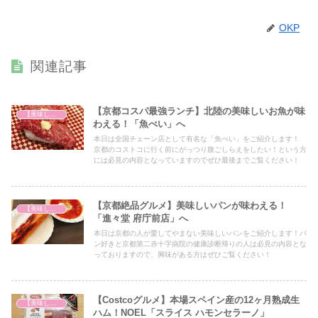
OKP
関連記事
【京都コスパ最強ランチ】北陸の美味しいお魚が味
【美味しいは正義】
わえる！「魚べい」へ
本日は全国チェーン店として有名な「魚べい」をご紹介します！
京都のコストコに行く前にがっつり腹ごしらえをしたい！という方
には必見の内容となっていますのでぜひ最後までご覧ください！
【京都絶品グルメ】美味しいパンが味わえる！
【美味しいは正義】
「進々堂 府庁前店」へ
本日は京都の人が愛してやまない美味しいパンをご紹介します！パ
ン好きと京都第二赤十字病院の健康診断帰りの人は必見の内容とな
っておりますので、興味がある方はぜひご覧ください！
【Costcoグルメ】本場スペイン産の12ヶ月熟成生
【美味しいは正義】
ハム！NOEL「スライス ハモンセラーノ」