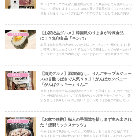
本日はコストコの京都八幡倉庫店で買った商品がとても美味しかっ
たのでご紹介します！コストコはお買い得商品が多くていつも何を
買おうか迷う！という方にはアイデアのひとつとして必見の内容と
なっていますので、ぜひ最後までご覧ください！
【お家絶品グルメ】韓国風のりまきが冷凍食品
【美味しいは正義】
に！？無印良品「キンパ」
本日は無印良品の冷凍キンパが美味しかったのでご紹介します♪暑
い時期に外に出たくない！でもおうちで美味しいものが食べたい！
という方には必見の内容となっていますので、ぜひ最後までご覧く
ださい！
【滋賀グルメ】添加物なし、りんごチップ＆ジュー
【美味しいは正義】
スの甘酸っぱさで人気Ｎｏ.1！がんばカンパニー
「がんばクッキー」りんご
今回は私の地元である滋賀県のクッキーが美味しかったのでご紹介
です♪子供向けのおやつで添加物がないお菓子を食べさせたい！贅
沢を言えば美味しいものが良い！という方には必見の内容となって
おりますので、ぜひ最後までご覧ください！
【お家で晩酌】職人の手間隙を惜しまず生み出され
【美味しいは正義】
た「燻製ミックスナッツ」
今回はお家で晩酌シリーズとして美味しいおつまみのご紹介です♪
今夜はお家でお酒が飲みたい！贅沢を言えば美味しいおつまみがほ