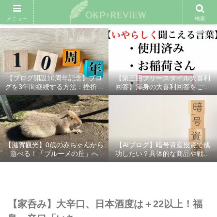
雑記ブログ
プロフィール
余興動画
ベスト大喜利
スポ
メニュー
検索
【ブログ開設10周年記念】ブロ
【第三回フリースタイル大喜利
グを3年間継続する方法：挫折し
回答】渾身の大喜利回答をご紹
ないための7つの秘訣
介！
【滋賀観光】0歳の赤ちゃんから
【AIブログ】暗号資産投資で成
遊べる！「ブルーメの丘」へ
功したい？具体的な商品や戦略
を分かりやすく解説！
【家呑み】大辛口、日本酒度は＋22以上！福