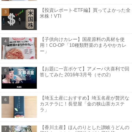
【投資レポート-ETF編】買ってよかった全
米株！VTI
【子供向けカレー】国産原料の具材を使
用！CO-OP「10種類野菜のまろやかカレ
ー」
【お題に一言ボケて】アメーバ大喜利で回
答してみた 2016年3月号（その2）
【埼玉土産におすすめ】埼玉名産が贅沢な
カステラに！長登屋「金の狭山茶カステ
ラ」
【香川土産】ほんのりとした讃岐うどんの