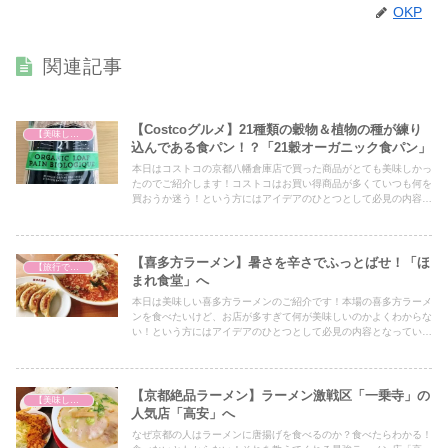
OKP
関連記事
【Costcoグルメ】21種類の穀物＆植物の種が練り
【美味しいは正義】
込んである食パン！？「21穀オーガニック食パン」
本日はコストコの京都八幡倉庫店で買った商品がとても美味しかっ
たのでご紹介します！コストコはお買い得商品が多くていつも何を
買おうか迷う！という方にはアイデアのひとつとして必見の内容と
なっていますので、ぜひ最後までご覧ください！
【喜多方ラーメン】暑さを辛さでふっとばせ！「ほ
【旅行で心を癒そう】
まれ食堂」へ
本日は美味しい喜多方ラーメンのご紹介です！本場の喜多方ラーメ
ンを食べたいけど、お店が多すぎて何が美味しいのかよくわからな
い！という方にはアイデアのひとつとして必見の内容となっていま
すので、ぜひ最後までご覧ください！
【京都絶品ラーメン】ラーメン激戦区「一乗寺」の
【美味しいは正義】
人気店「高安」へ
なぜ京都の人はラーメンに唐揚げを食べるのか？食べたらわかる！