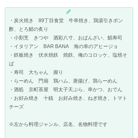
・炭火焼き 89丁目食堂 牛串焼き、鶏湯引きポン
酢、とろ鯖の炙り
・小割烹 きつや 酒彩八寸、おばんざい、鯖寿司
・イタリアン BAR BANA 海の幸のアヒージョ
・鉄板焼き 伏水焼鉄 焼鉄、俺のコロッケ、塩焼そ
ば
・寿司 大ちゃん 握り
・らーめん 門扇 鶏ハム、唐揚げ、鶏らーめん
・酒処 京町茶屋 明太子天ぷら、串かつ、おでん
・お好み焼き 十銭 お好み焼き、ねぎ焼き、トマト
チーズ
※左から料理ジャンル、店名、名物料理です