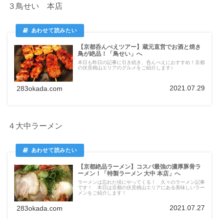
３鳥せい 本店
【京都呑んべえツアー】蔵元直営でお酒と焼き
鳥が絶品！「鳥せい」へ
本日も昨日の記事に引き続き、呑んべえにおすすめ！京都
の伏見桃山エリアのグルメをご紹介します♪
2021.07.29
283okada.com
４大中ラーメン
【京都絶品ラーメン】コスパ最強の濃厚豚骨ラ
ーメン！「特製ラーメン 大中 本店」へ
ラーメンは忘れた頃にやってくる！ 久々のラーメン記事
です！ 本日は京都の伏見桃山エリアにある美味しいラー
メンをご紹介します！
2021.07.27
283okada.com