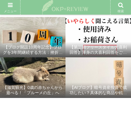
雑記ブログ
プロフィール
余興動画
ベスト大喜利
スポ
メニュー
検索
【ブログ開設10周年記念】ブロ
【第三回フリースタイル大喜利
グを3年間継続する方法：挫折し
回答】渾身の大喜利回答をご紹
ないための7つの秘訣
介！
【滋賀観光】0歳の赤ちゃんから
【AIブログ】暗号資産投資で成
遊べる！「ブルーメの丘」へ
功したい？具体的な商品や戦略
を分かりやすく解説！