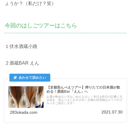
ょうか？（私だけ？笑）
今回のはしごツアーはこちら
１伏水酒蔵小路
２酒蔵BAR えん
【京都呑んべえツアー】搾りたての日本酒が飲
める！酒造Bar「えん」へ
お酒が飲めない方はごめんなさい！本日も昨日の記事に引
き続き、呑んべえにおすすめ！京都の伏見桃山エリアのグ
ルメをご紹介します♪
2021.07.30
283okada.com