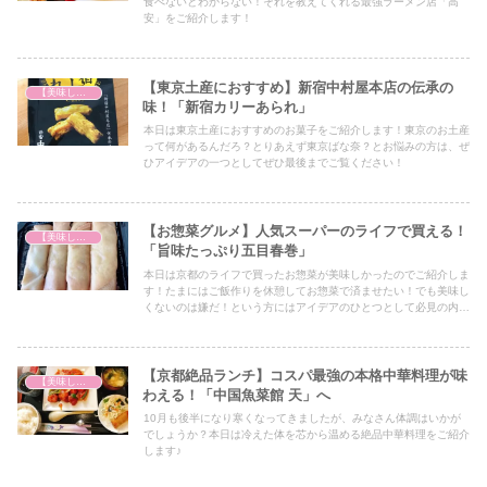
食べないとわからない！それを教えてくれる最強ラーメン店「高
安」をご紹介します！
【東京土産におすすめ】新宿中村屋本店の伝承の
【美味しいは正義】
味！「新宿カリーあられ」
本日は東京土産におすすめのお菓子をご紹介します！東京のお土産
って何があるんだろ？とりあえず東京ばな奈？とお悩みの方は、ぜ
ひアイデアの一つとしてぜひ最後までご覧ください！
【お惣菜グルメ】人気スーパーのライフで買える！
【美味しいは正義】
「旨味たっぷり五目春巻」
本日は京都のライフで買ったお惣菜が美味しかったのでご紹介しま
す！たまにはご飯作りを休憩してお惣菜で済ませたい！でも美味し
くないのは嫌だ！という方にはアイデアのひとつとして必見の内容
となっていますので、ぜひ最後までご覧ください！
【京都絶品ランチ】コスパ最強の本格中華料理が味
【美味しいは正義】
わえる！「中国魚菜館 天」へ
10月も後半になり寒くなってきましたが、みなさん体調はいかが
でしょうか？本日は冷えた体を芯から温める絶品中華料理をご紹介
します♪