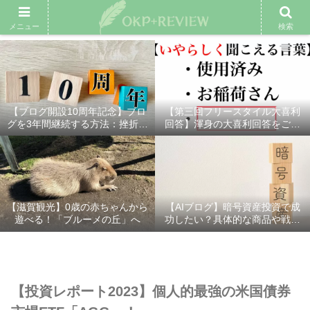
雑記ブログ
プロフィール
余興動画
ベスト大喜利
スポ
メニュー
検索
【ブログ開設10周年記念】ブロ
【第三回フリースタイル大喜利
グを3年間継続する方法：挫折し
回答】渾身の大喜利回答をご紹
ないための7つの秘訣
介！
【滋賀観光】0歳の赤ちゃんから
【AIブログ】暗号資産投資で成
遊べる！「ブルーメの丘」へ
功したい？具体的な商品や戦略
を分かりやすく解説！
【投資レポート2023】個人的最強の米国債券