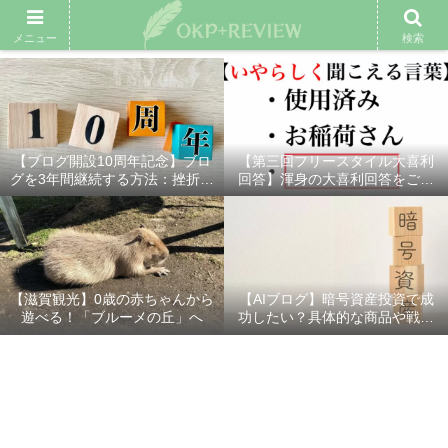
雑記ブログ
プロフィール
余興動画
ベスト大喜利
スポ
メニュー
検索
【ブログ開設10周年記念】ブロ
【第三回フリースタイル大喜利
グを3年間継続する方法：挫折し
回答】渾身の大喜利回答をご紹
ないための7つの秘訣
介！
【滋賀観光】0歳の赤ちゃんから
【AIブログ】暗号資産投資で成
遊べる！「ブルーメの丘」へ
功したい？具体的な商品や戦略
を分かりやすく解説！