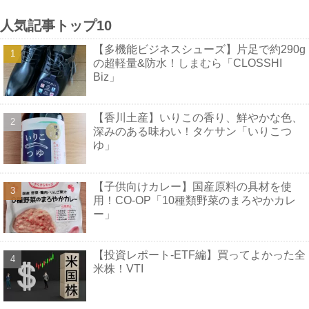
人気記事トップ10
【多機能ビジネスシューズ】片足で約290g
の超軽量&防水！しまむら「CLOSSHI
Biz」
【香川土産】いりこの香り、鮮やかな色、
深みのある味わい！タケサン「いりこつ
ゆ」
【子供向けカレー】国産原料の具材を使
用！CO-OP「10種類野菜のまろやかカレ
ー」
【投資レポート-ETF編】買ってよかった全
米株！VTI