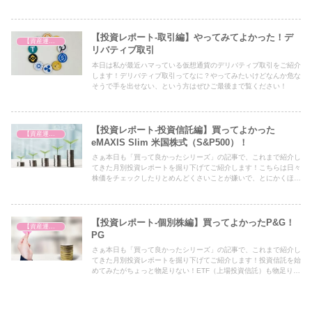
果となりましたのでその魅力をご紹介したいと思います！
【投資レポート-取引編】やってみてよかった！デ
【資産運用を始めました】
リバティブ取引
本日は私が最近ハマっている仮想通貨のデリバティブ取引をご紹介
します！デリバティブ取引ってなに？やってみたいけどなんか危な
そうで手を出せない、という方はぜひご最後まで覧ください！
【投資レポート-投資信託編】買ってよかった
【資産運用を始めました】
eMAXIS Slim 米国株式（S&P500）！
さぁ本日も「買って良かったシリーズ」の記事で、これまで紹介し
てきた月別投資レポートを掘り下げてご紹介します！こちらは日々
株価をチェックしたりとめんどくさいことが嫌いで、とにかくほっ
たらかし運用がしたい方におすすめの投資信託です！
【投資レポート-個別株編】買ってよかったP&G！
【資産運用を始めました】
PG
さぁ本日も「買って良かったシリーズ」の記事で、これまで紹介し
てきた月別投資レポートを掘り下げてご紹介します！投資信託を始
めてみたがちょっと物足りない！ETF（上場投資信託）も物足りな
い！という方におすすめの個別株です。その中で株価の値上がりに
加え、配当利回りを得ることができる個別株として人気が高いのが
このPGということで、皆さんにもPGの魅力を簡単にお伝えできれ