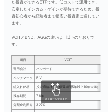
た投資ができるETFです。低コストで運用でき、
安定したインカム・ゲインが期待できるため、投
資初心者から経験者まで幅広い投資家に適してい
ます。
VCITとBND、AGGの違いは、以下のとおりで
す。
項目
VCIT
運用会社
バンガード
バン
ベンチマーク
BIV
BWX
組入れ銘柄
投資適格社債（償還期間5年以上10年未満）
米国
残存期間
7.8年
8.45
スクロールできます
分配金利回り
3.27%
3.16