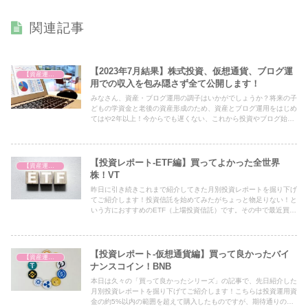
関連記事
【2023年7月結果】株式投資、仮想通貨、ブログ運
【資産運用を始めました】
用での収入を包み隠さず全て公開します！
みなさん、資産・ブログ運用の調子はいかがでしょうか？将来の子
どもの学資金と老後の資産形成のため、資産とブログ運用をはじめ
てはや2年以上！今からでも遅くない、これから投資やブログ始め
るよって方にぜひ参考になればという思いを込めた毎月恒例の積み
上げ結果を公開します！
【投資レポート-ETF編】買ってよかった全世界
【資産運用を始めました】
株！VT
昨日に引き続きこれまで紹介してきた月別投資レポートを掘り下げ
てご紹介します！投資信託を始めてみたがちょっと物足りない！と
いう方におすすめのETF（上場投資信託）です。その中で最近買っ
てよかったがこのVTということで、皆さんにもこのVTの魅力を簡
単にお伝えできればと思います！
【投資レポート-仮想通貨編】買って良かったバイ
【資産運用を始めました】
ナンスコイン！BNB
本日は久々の「買って良かったシリーズ」の記事で、先日紹介した
月別投資レポートを掘り下げてご紹介します！こちらは投資運用資
金の約5%以内の範囲を超えて購入したものですが、期待通りの成