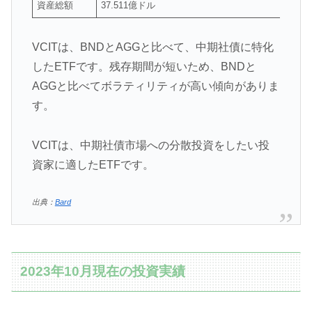
資産総額
37.511億ドル
954
VCITは、BNDとAGGと比べて、中期社債に特化
したETFです。残存期間が短いため、BNDと
AGGと比べてボラティリティが高い傾向がありま
す。
VCITは、中期社債市場への分散投資をしたい投
資家に適したETFです。
出典：
Bard
2023年10月現在の投資実績