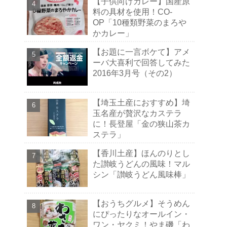
【子供向けカレー】国産原
料の具材を使用！CO-
OP「10種類野菜のまろや
かカレー」
【お題に一言ボケて】アメ
ーバ大喜利で回答してみた
2016年3月号（その2）
【埼玉土産におすすめ】埼
玉名産が贅沢なカステラ
に！長登屋「金の狭山茶カ
ステラ」
【香川土産】ほんのりとし
た讃岐うどんの風味！マル
シン「讃岐うどん風味棒」
【おうちグルメ】そうめん
にぴったりなオールイン・
ワン・ヤクミ！やま磯「わ