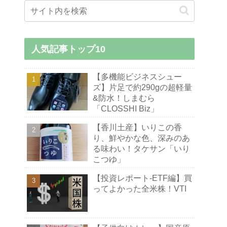
人気記事トップ10
【多機能ビジネスシュー
ズ】片足で約290gの超軽量
&防水！しまむら
「CLOSSHI Biz」
【香川土産】いりこの香
り、鮮やかな色、深みのあ
る味わい！タケサン「いり
こつゆ」
【投資レポート-ETF編】買
ってよかった全米株！VTI