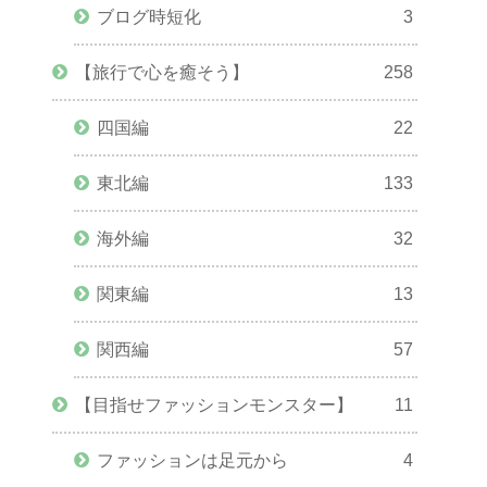
ブログ時短化
3
【旅行で心を癒そう】
258
四国編
22
東北編
133
海外編
32
関東編
13
関西編
57
【目指せファッションモンスター】
11
ファッションは足元から
4