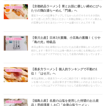
【京都絶品ラーメン】胃とお肌に優しい締めにぴっ
【美味しいは正義】
たりの鶏白湯らーめん「門扇」へ
最近ラーメンの記事をアップしてなかったのでそろそろネタ切れ
か？と思った方✋ご安心ください！京都は美味しいラーメン屋さん
の宝庫なのでまだまだレパートリーは盛りだくさんです！笑
【香川土産】日本3大素麺、小豆島の素麺！くりや
【美味しいは正義】
「島の光」特級品
本日は香川に住む叔母からいただいたお土産が美味しかったのでご
紹介します！香川でうどんは食べ飽きたから他にも名物はないの？
という方にはアイデアのひとつとして必見の内容となっていますの
で、ぜひ最後までご覧ください！
【喜多方ラーメン】個人的ランキングで不動の1
【旅行で心を癒そう】
位！「はせ川」へ
本日は美味しい喜多方ラーメンのご紹介です！本場の喜多方ラーメ
ンを食べたいけど、お店が多すぎて何が美味しいのかよくわからな
い！という方にはアイデアのひとつとして必見の内容となっていま
すので、ぜひ最後までご覧ください！
【福島土産】名産の山塩を使用した待望のお土産
【美味しいは正義】
品！早稲澤屋 しお◯「会津山塩ラーメン」