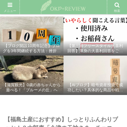
雑記ブログ
プロフィール
余興動画
ベスト大喜利
スポ
メニュー
検索
【ブログ開設10周年記念】ブロ
【第三回フリースタイル大喜利
グを3年間継続する方法：挫折し
回答】渾身の大喜利回答をご紹
ないための7つの秘訣
介！
【滋賀観光】0歳の赤ちゃんから
【AIブログ】暗号資産投資で成
遊べる！「ブルーメの丘」へ
功したい？具体的な商品や戦略
を分かりやすく解説！
【福島土産におすすめ】しっとりふんわりブ