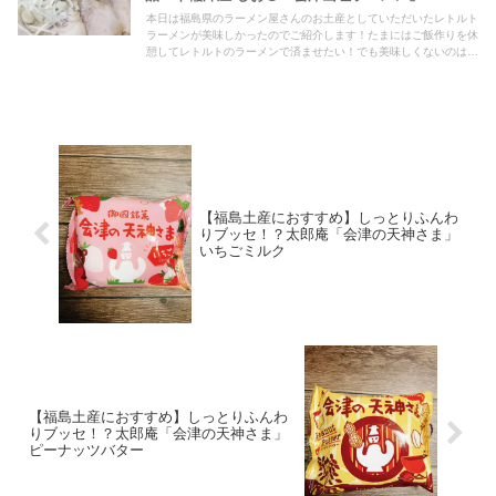
本日は福島県のラーメン屋さんのお土産としていただいたレトルト
ラーメンが美味しかったのでご紹介します！たまにはご飯作りを休
憩してレトルトのラーメンで済ませたい！でも美味しくないのは嫌
だ！という方にはアイデアのひとつとして必見の内容となっていま
すので、ぜひ最後までご覧ください！
【福島土産におすすめ】しっとりふんわ
りブッセ！？太郎庵「会津の天神さま」
いちごミルク
【福島土産におすすめ】しっとりふんわ
りブッセ！？太郎庵「会津の天神さま」
ピーナッツバター