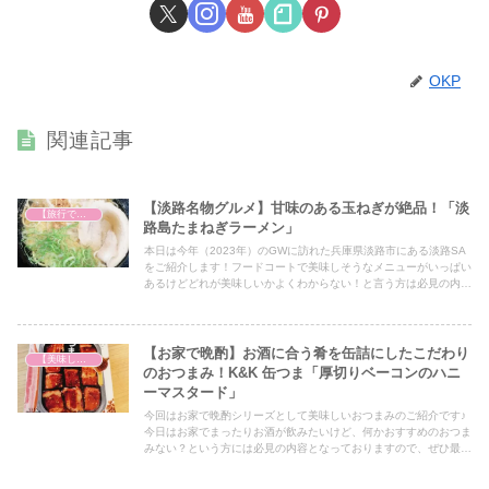
OKP
関連記事
【淡路名物グルメ】甘味のある玉ねぎが絶品！「淡
【旅行で心を癒そう】
路島たまねぎラーメン」
本日は今年（2023年）のGWに訪れた兵庫県淡路市にある淡路SA
をご紹介します！フードコートで美味しそうなメニューがいっぱい
あるけどどれが美味しいかよくわからない！と言う方は必見の内容
となっていますので、ぜひ最後までご覧ください！
【お家で晩酌】お酒に合う肴を缶詰にしたこだわり
【美味しいは正義】
のおつまみ！K&K 缶つま「厚切りベーコンのハニ
ーマスタード」
今回はお家で晩酌シリーズとして美味しいおつまみのご紹介です♪
今日はお家でまったりお酒が飲みたいけど、何かおすすめのおつま
みない？という方には必見の内容となっておりますので、ぜひ最後
までご覧ください！