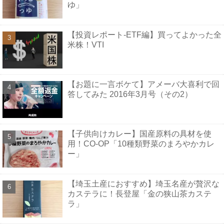
ゆ」
【投資レポート-ETF編】買ってよかった全
米株！VTI
【お題に一言ボケて】アメーバ大喜利で回
答してみた 2016年3月号（その2）
【子供向けカレー】国産原料の具材を使
用！CO-OP「10種類野菜のまろやかカレ
ー」
【埼玉土産におすすめ】埼玉名産が贅沢な
カステラに！長登屋「金の狭山茶カステ
ラ」