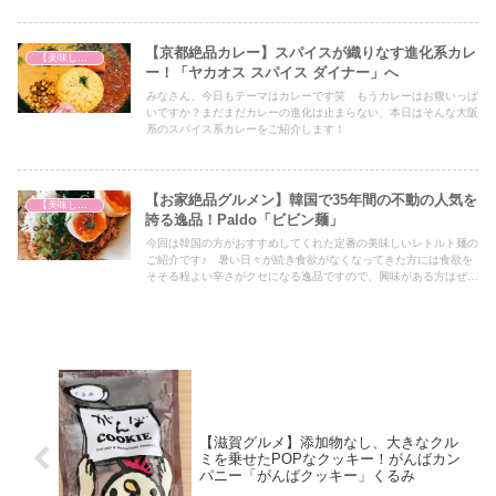
【京都絶品カレー】スパイスが織りなす進化系カレ
【美味しいは正義】
ー！「ヤカオス スパイス ダイナー」へ
みなさん、今日もテーマはカレーです笑 もうカレーはお腹いっぱ
いですか？まだまだカレーの進化は止まらない、本日はそんな大阪
系のスパイス系カレーをご紹介します！
【お家絶品グルメン】韓国で35年間の不動の人気を
【美味しいは正義】
誇る逸品！Paldo「ビビン麺」
今回は韓国の方がおすすめしてくれた定番の美味しいレトルト麺の
ご紹介です♪ 暑い日々が続き食欲がなくなってきた方には食欲を
そそる程よい辛さがクセになる逸品ですので、興味がある方はぜひ
最後までご覧ください！
【滋賀グルメ】添加物なし、大きなクル
ミを乗せたPOPなクッキー！がんばカン
パニー「がんばクッキー」くるみ