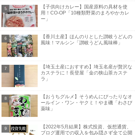
【子供向けカレー】国産原料の具材を使
用！CO-OP「10種類野菜のまろやかカレ
ー」
【香川土産】ほんのりとした讃岐うどんの
風味！マルシン「讃岐うどん風味棒」
【埼玉土産におすすめ】埼玉名産が贅沢な
カステラに！長登屋「金の狭山茶カステ
ラ」
【おうちグルメ】そうめんにぴったりなオ
ールイン・ワン・ヤクミ！やま磯「わさび
薬味」
【2022年5月結果】株式投資、仮想通貨、
ブログ運用での収入を包み隠さず全て公開