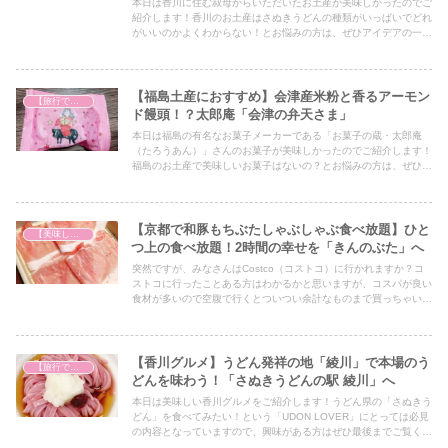
本日は香川に住む叔母からいただいたお土産が美味しかったのでご
紹介します！香川のお土産はさぬきうどんの種類がいっぱいでどれ
がいいのかよくわからない！とお悩みの方は、ぜひアイデアの一つ
としてぜひ最後までご覧ください！
【福島土産におすすめ】会津産米粉と香るアーモン
【旅行で心を癒そう】
ド饅頭！？太郎庵「会津の弁天さま」
本日は福島の有名なお菓子メーカーである「お菓子の蔵・太郎庵
（たろうあん）」さんのお菓子が美味しかったのでご紹介します！
福島のお土産で美味しいお菓子はないの？とお悩みの方は、ぜひア
イデアの一つとしてぜひ最後までご覧ください！
【京都で和豚もちぶたしゃぶしゃぶ食べ放題】ひと
【美味しいは正義】
つ上の食べ放題！2時間の幸せを「きんのぶた」へ
突然ですが、みなさんはCostco（コストコ）に行かれますか？コ
ストコに行ったことある方はわかるかと思いますが、コスパが良い
食材が多いので空腹で行くとついつい余計なものまで買っちゃいま
すよね？笑 そんな方へ、今回は京都でコストコに行くなら事前に
コスパ最強の美味しいしゃぶしゃぶ食べ放題でお腹を満たしておく
と無駄な買い物をしないよ、というお話です！
【香川グルメ】うどん発祥の地「綾川」で本場のう
【旅行で心を癒そう】
どんを味わう！「さぬきうどんの駅 綾川」へ
本日は美味しい香川グルメをご紹介します！うどん県の「さぬきう
どん」を食べてみたい！という「UDON LOVER」にとっては必見
の内容となっていますので、興味がある方はぜひ最後までご覧くだ
さい！