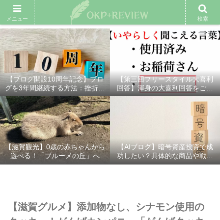
雑記ブログ
プロフィール
余興動画
ベスト大喜利
スポ
メニュー
検索
【ブログ開設10周年記念】ブロ
【第三回フリースタイル大喜利
グを3年間継続する方法：挫折し
回答】渾身の大喜利回答をご紹
ないための7つの秘訣
介！
【滋賀観光】0歳の赤ちゃんから
【AIブログ】暗号資産投資で成
遊べる！「ブルーメの丘」へ
功したい？具体的な商品や戦略
を分かりやすく解説！
【滋賀グルメ】添加物なし、シナモン使用の