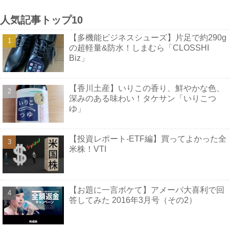
人気記事トップ10
【多機能ビジネスシューズ】片足で約290g
の超軽量&防水！しまむら「CLOSSHI
Biz」
【香川土産】いりこの香り、鮮やかな色、
深みのある味わい！タケサン「いりこつ
ゆ」
【投資レポート-ETF編】買ってよかった全
米株！VTI
【お題に一言ボケて】アメーバ大喜利で回
答してみた 2016年3月号（その2）