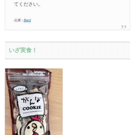
てください。
出典：
Bard
いざ実食！