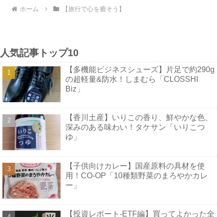
ホーム
【旅行で心を癒そう】
人気記事トップ10
【多機能ビジネスシューズ】片足で約290g
の超軽量&防水！しまむら「CLOSSHI
Biz」
【香川土産】いりこの香り、鮮やかな色、
深みのある味わい！タケサン「いりこつ
ゆ」
【子供向けカレー】国産原料の具材を使
用！CO-OP「10種類野菜のまろやかカレ
ー」
【投資レポート-ETF編】買ってよかった全