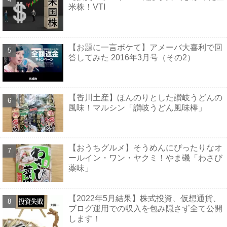
米株！VTI
【お題に一言ボケて】アメーバ大喜利で回
答してみた 2016年3月号（その2）
【香川土産】ほんのりとした讃岐うどんの
風味！マルシン「讃岐うどん風味棒」
【おうちグルメ】そうめんにぴったりなオ
ールイン・ワン・ヤクミ！やま磯「わさび
薬味」
【2022年5月結果】株式投資、仮想通貨、
ブログ運用での収入を包み隠さず全て公開
します！