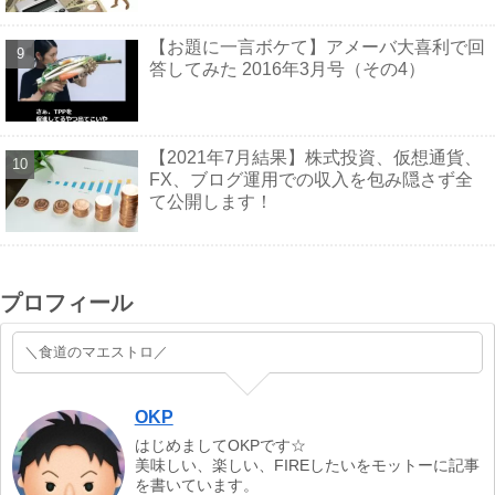
【お題に一言ボケて】アメーバ大喜利で回
答してみた 2016年3月号（その4）
【2021年7月結果】株式投資、仮想通貨、
FX、ブログ運用での収入を包み隠さず全
て公開します！
プロフィール
＼食道のマエストロ／
OKP
はじめましてOKPです☆
美味しい、楽しい、FIREしたいをモットーに記事
を書いています。