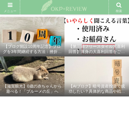
雑記ブログ
プロフィール
余興動画
ベスト大喜利
スポ
メニュー
検索
【ブログ開設10周年記念】ブロ
【第三回フリースタイル大喜利
グを3年間継続する方法：挫折し
回答】渾身の大喜利回答をご紹
ないための7つの秘訣
介！
【滋賀観光】0歳の赤ちゃんから
【AIブログ】暗号資産投資で成
遊べる！「ブルーメの丘」へ
功したい？具体的な商品や戦略
を分かりやすく解説！