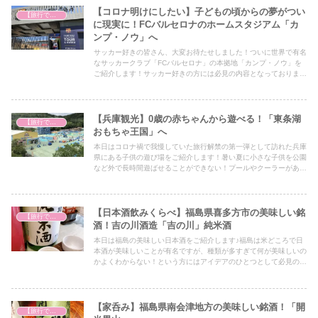
【コロナ明けにしたい】子どもの頃からの夢がつい
【旅行で心を癒そう】
に現実に！FCバルセロナのホームスタジアム「カ
ンプ・ノウ」へ
サッカー好きの皆さん、大変お待たせしました！ついに世界で有名
なサッカークラブ「FCバルセロナ」の本拠地「カンプ・ノウ」を
ご紹介します！サッカー好きの方には必見の内容となっております
ので興味がある方はぜひご覧ください！
【兵庫観光】0歳の赤ちゃんから遊べる！「東条湖
【旅行で心を癒そう】
おもちゃ王国」へ
本日はコロナ禍で我慢していた旅行解禁の第一弾として訪れた兵庫
県にある子供の遊び場をご紹介します！暑い夏に小さな子供を公園
など外で長時間遊ばせることができない！プールやクーラーがある
涼しい遊び場に行きたい！と言う方は必見の内容です！
【日本酒飲みくらべ】福島県喜多方市の美味しい銘
【旅行で心を癒そう】
酒！吉の川酒造「吉の川」純米酒
本日は福島の美味しい日本酒をご紹介します♪福島は米どころで日
本酒が美味しいことが有名ですが、種類が多すぎて何が美味しいの
かよくわからない！という方にはアイデアのひとつとして必見の内
容となっていますので、ぜひ最後までご覧ください！
【家呑み】福島県南会津地方の美味しい銘酒！「開
【旅行で心を癒そう】