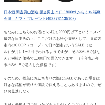
日本酒 開当男山酒造 開当男山 辛口 1800ml からくち 福島
会津 ギフト プレゼント(4933731135108)
ちなみにこちらのお酒は1小瓶で2000円以下というコスパ
最強な日本酒の上、ここだけのお得な情報として、喜多方
市内のCOOP（コープ）で日本酒市というSALE（セー
ル）が月に1〜2回行われるようですが、そのSALEではな
んと税抜き価格で1,380円で購入できます！（今年私が年
末のSALEで購入した価格です）
そのため、福島にお立ち寄りの際にSALEがあった場合は
好きな銘柄が破格の値段で買えることもありますので、ぜ
ひお見逃しなく！
本日も最後までご覧いただきありがとうございました！