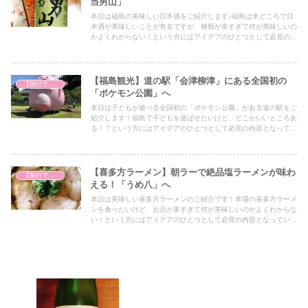
当男山」
本日は福島の美味しい日本酒をご紹介します♪福島は米どころで日
本酒が美味しいことが有名ですが、種類が多すぎて何が美味しいの
かよくわからない！という方にはアイデアのひとつとして必見の内
容となっていますので、ぜひ最後までご覧ください！
【福島観光】道の駅「会津柳津」にある全国初の
【旅行で心を癒そう】
「ポケモン公園」へ
本日は子どもが遊べる全国初の「ポケモン公園」がある道の駅をご
紹介します！福島で子どもを遊ばせたいけど、どこかいいところあ
る！？という方にはアイデアのひとつとして必見の内容となってい
ますので、ぜひ最後までご覧ください！
【喜多方ラーメン】朝ラーで絶品塩ラーメンが味わ
【旅行で心を癒そう】
える！「うめ八」へ
本日は美味しい喜多方ラーメンのご紹介です！本場の喜多方ラーメ
ンを食べたいけど、お店が多すぎて何が美味しいのかよくわからな
い！という方にはアイデアのひとつとして必見の内容となっていま
すので、ぜひ最後までご覧ください！