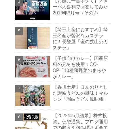
【お題に一言ボケて】アメ
ーバ大喜利で回答してみた
2016年3月号（その2）
【埼玉土産におすすめ】埼
玉名産が贅沢なカステラ
に！長登屋「金の狭山茶カ
ステラ」
【子供向けカレー】国産原
料の具材を使用！CO-
OP「10種類野菜のまろや
かカレー」
【香川土産】ほんのりとし
た讃岐うどんの風味！マル
シン「讃岐うどん風味棒」
【2022年5月結果】株式投
資、仮想通貨、ブログ運用
での収入を包み隠さず全て