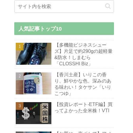
人気記事トップ10
【多機能ビジネスシュー
ズ】片足で約290gの超軽量
&防水！しまむら
「CLOSSHI Biz」
【香川土産】いりこの香
り、鮮やかな色、深みのあ
る味わい！タケサン「いり
こつゆ」
【投資レポート-ETF編】買
ってよかった全米株！VTI