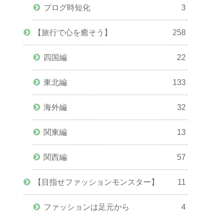
ブログ時短化
3
【旅行で心を癒そう】
258
四国編
22
東北編
133
海外編
32
関東編
13
関西編
57
【目指せファッションモンスター】
11
ファッションは足元から
4