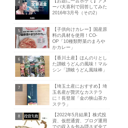
【お題に一言ボケて】アメ
ーバ大喜利で回答してみた
2016年3月号（その2）
【子供向けカレー】国産原
料の具材を使用！CO-
OP「10種類野菜のまろや
かカレー」
【香川土産】ほんのりとし
た讃岐うどんの風味！マル
シン「讃岐うどん風味棒」
【埼玉土産におすすめ】埼
玉名産が贅沢なカステラ
に！長登屋「金の狭山茶カ
ステラ」
【2022年5月結果】株式投
資、仮想通貨、ブログ運用
での収入を包み隠さず全て