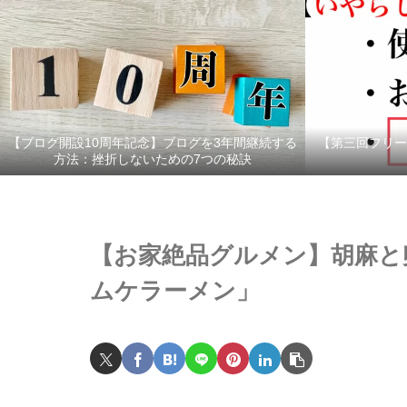
【ブログ開設10周年記念】ブログを3年間継続する
【第三回フリー
方法：挫折しないための7つの秘訣
【お家絶品グルメン】胡麻と卵
ムケラーメン」