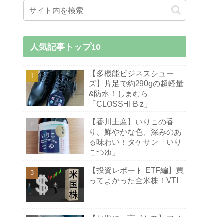
人気記事トップ10
【多機能ビジネスシュー
ズ】片足で約290gの超軽量
&防水！しまむら
「CLOSSHI Biz」
【香川土産】いりこの香
り、鮮やかな色、深みのあ
る味わい！タケサン「いり
こつゆ」
【投資レポート-ETF編】買
ってよかった全米株！VTI