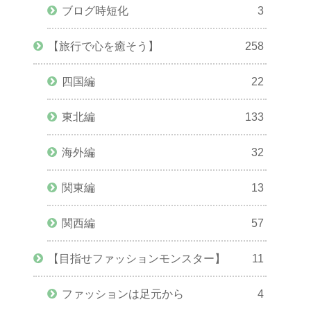
ブログ時短化
3
【旅行で心を癒そう】
258
四国編
22
東北編
133
海外編
32
関東編
13
関西編
57
【目指せファッションモンスター】
11
ファッションは足元から
4