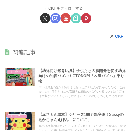
OKPをフォローする
OKP
関連記事
【幼児向け知育玩具】子供たちの脳開発を促す幼児
【子育て奮闘記】
向けの知育パズル！OTONOPI「木製パズル」乗り
物
本日は最近2歳の子供向けに買った知育玩具が良かったため、ご紹
介します♪子供向けの知育玩具に簡単なパズルが欲しい！欲を言え
ば木製がいい！！という方にはアイデアのひとつとして必見の内容
となっていますので、ぜひ最後までご覧ください！
【赤ちゃん絵本】シリーズ100万部突破！Sassyの
【子育て奮闘記】
あかちゃんえほん「にこにこ」
本日は出産祝いやクリスマスプレゼントにぴったりな絵本をご紹介
します！子供に絵本をプレゼントしたいけど種類がいっぱいありす