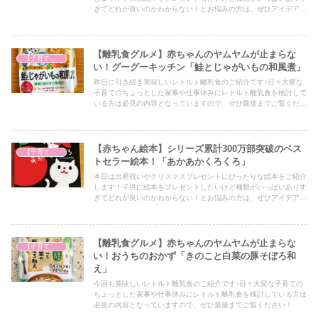
ぎてどれが良いのかわからない！とお悩みの方は、ぜひアイデアの
一つとしてぜひ最後までご覧ください！
【離乳食グルメ】赤ちゃんのヤムヤムが止まらな
【子育て奮闘記】
い！グーグーキッチン「鮭とじゃがいもの和風煮」
昨日に引き続き美味しいレトルト離乳食のご紹介です♪日々大変な
子育てのちょっとした家事や仕事休みにレトルト離乳食を検討して
いる方は必見の内容となっていますので、ぜひ最後までご覧くださ
い！
【赤ちゃん絵本】シリーズ累計300万部突破のベス
【子育て奮闘記】
トセラー絵本！「あかあかくろくろ」
本日は出産祝いやクリスマスプレゼントにぴったりな絵本をご紹介
します！子供に絵本をプレゼントしたいけど種類がいっぱいありす
ぎてどれが良いのかわからない！とお悩みの方は、ぜひアイデアの
一つとしてぜひ最後までご覧ください！
【離乳食グルメ】赤ちゃんのヤムヤムが止まらな
【子育て奮闘記】
い！おうちのおかず「きのこと白菜の豚そぼろ和
え」
今回も美味しいレトルト離乳食のご紹介です♪日々大変な子育ての
ちょっとした家事や仕事休みにレトルト離乳食を検討している方は
必見の内容となっていますので、ぜひ最後までご覧ください！