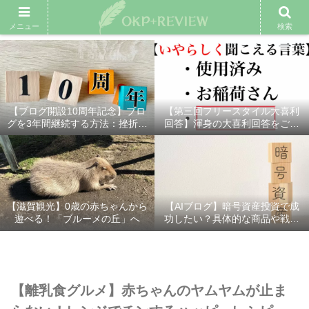
雑記ブログ
プロフィール
余興動画
ベスト大喜利
スポ
メニュー
検索
【ブログ開設10周年記念】ブロ
【第三回フリースタイル大喜利
グを3年間継続する方法：挫折し
回答】渾身の大喜利回答をご紹
ないための7つの秘訣
介！
【滋賀観光】0歳の赤ちゃんから
【AIブログ】暗号資産投資で成
遊べる！「ブルーメの丘」へ
功したい？具体的な商品や戦略
を分かりやすく解説！
【離乳食グルメ】赤ちゃんのヤムヤムが止ま