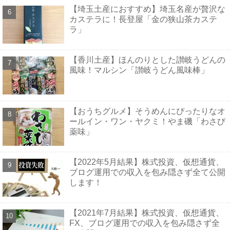
【埼玉土産におすすめ】埼玉名産が贅沢な
カステラに！長登屋「金の狭山茶カステ
ラ」
【香川土産】ほんのりとした讃岐うどんの
風味！マルシン「讃岐うどん風味棒」
【おうちグルメ】そうめんにぴったりなオ
ールイン・ワン・ヤクミ！やま磯「わさび
薬味」
【2022年5月結果】株式投資、仮想通貨、
ブログ運用での収入を包み隠さず全て公開
します！
【2021年7月結果】株式投資、仮想通貨、
FX、ブログ運用での収入を包み隠さず全