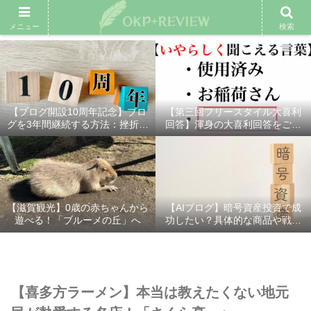
雑記ブログ
プロフィール
余興動画
ベスト大喜利
スポ
メニュー
検索
【ブログ開設10周年記念】ブロ
【第三回フリースタイル大喜利
グを3年間継続する方法：挫折し
回答】渾身の大喜利回答をご紹
ないための7つの秘訣
介！
【滋賀観光】0歳の赤ちゃんから
【AIブログ】暗号資産投資で成
遊べる！「ブルーメの丘」へ
功したい？具体的な商品や戦略
を分かりやすく解説！
【喜多方ラーメン】本当は教えたくない地元