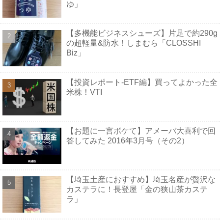
ゆ」
【多機能ビジネスシューズ】片足で約290g
の超軽量&防水！しまむら「CLOSSHI
Biz」
【投資レポート-ETF編】買ってよかった全
米株！VTI
【お題に一言ボケて】アメーバ大喜利で回
答してみた 2016年3月号（その2）
【埼玉土産におすすめ】埼玉名産が贅沢な
カステラに！長登屋「金の狭山茶カステ
ラ」