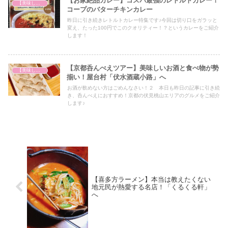
【お家絶品カレー】コスパ最強のレトルトカレー！
【美味しいは正義】
コープのバターチキンカレー
昨日に引き続きレトルトカレー特集です♪今回は切り口をガラッと
変え、たった100円でこのクオリティー！？というカレーをご紹介
します！
【京都呑んべえツアー】美味しいお酒と食べ物が勢
【美味しいは正義】
揃い！屋台村「伏水酒蔵小路」へ
お酒が飲めない方はごめんなさい！２ 本日も昨日の記事に引き続
き、呑んべえにおすすめ！京都の伏見桃山エリアのグルメをご紹介
します♪
【喜多方ラーメン】本当は教えたくない
地元民が熱愛する名店！「くるくる軒」
へ