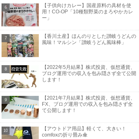
【子供向けカレー】国産原料の具材を使
用！CO-OP「10種類野菜のまろやかカレ
ー」
【香川土産】ほんのりとした讃岐うどんの
風味！マルシン「讃岐うどん風味棒」
【2022年5月結果】株式投資、仮想通貨、
ブログ運用での収入を包み隠さず全て公開
します！
【2021年7月結果】株式投資、仮想通貨、
FX、ブログ運用での収入を包み隠さず全
て公開します！
【アウトドア用品】軽くて、大きい！
comfoxの折り畳み傘