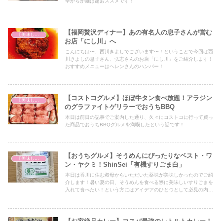
辛からか麺は超おススメです！
【福岡贅沢ディナー】あの有名人の息子さんが営む
【美味しいは正義】
お店「にし川」へ
こんにちは〜、西川きよしでございます〜！ということで今回は西
川きよしの息子さん、弘志さんのお店「にし川」をご紹介します！
おすすめメニューはヘレンさんのハンバー！
【コストコグルメ】ほぼ牛タン食べ放題！アラジン
【美味しいは正義】
のグラファイトゲリラーでおうちBBQ
本日は前日の記事でご案内した通り、久々にコストコに行って買っ
た商品でおうちBBQグルメを満喫したという話です！
【おうちグルメ】そうめんにぴったりなベスト・ワ
【美味しいは正義】
ン・ヤクミ！ShinSei「有機すりごま白」
本日は香川に住む叔母からいただいた薬味が美味しかったのでご紹
介します！暑い夏の日、そうめんを食べる際に美味しいすりごまを
入れて食べたい！という方にはアイデアのひとつとして必見の内容
となっていますので、ぜひ最後までご覧ください！