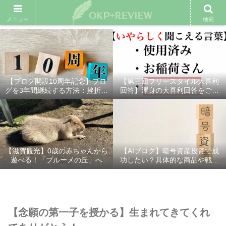
雑記ブログ
プロフィール
余興動画
ベスト大喜利
スポ
メニュー
検索
【ブログ開設10周年記念】ブロ
【第三回フリースタイル大喜利
グを3年間継続する方法：挫折し
回答】渾身の大喜利回答をご紹
ないための7つの秘訣
介！
【滋賀観光】0歳の赤ちゃんから
【AIブログ】暗号資産投資で成
遊べる！「ブルーメの丘」へ
功したい？具体的な商品や戦略
を分かりやすく解説！
【念願の第一子を授かる】生まれてきてくれ