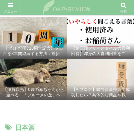
雑記ブログ
プロフィール
余興動画
ベスト大喜利
スポ
メニュー
検索
【ブログ開設10周年記念】ブロ
【第三回フリースタイル大喜利
グを3年間継続する方法：挫折し
回答】渾身の大喜利回答をご紹
ないための7つの秘訣
介！
【滋賀観光】0歳の赤ちゃんから
【AIブログ】暗号資産投資で成
遊べる！「ブルーメの丘」へ
功したい？具体的な商品や戦略
を分かりやすく解説！
日本酒