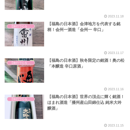
2023.11.18
【福島の日本酒】会津地方を代表する銘
【旅行で心を癒そう】
柄！会州一酒造「会州一 辛口」
2023.11.17
【福島の日本酒】秋冬限定の銘酒！奥の松
【旅行で心を癒そう】
「本醸造 辛口原酒」
2023.11.16
【福島の日本酒】世界の頂点に輝く銘酒！
【旅行で心を癒そう】
ほまれ酒造「播州産山田錦仕込 純米大吟
醸酒」
2023.11.15