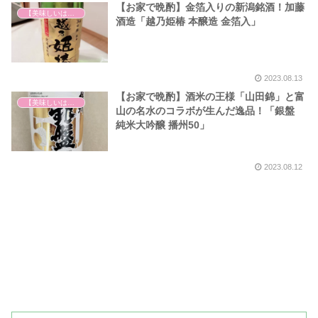
【お家で晩酌】金箔入りの新潟銘酒！加藤
【美味しいは正義】
酒造「越乃姫椿 本醸造 金箔入」
2023.08.13
【お家で晩酌】酒米の王様「山田錦」と富
【美味しいは正義】
山の名水のコラボが生んだ逸品！「銀盤
純米大吟醸 播州50」
2023.08.12