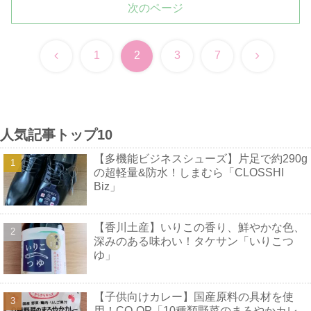
次のページ
前
次
1
2
3
7
へ
へ
人気記事トップ10
【多機能ビジネスシューズ】片足で約290g
の超軽量&防水！しまむら「CLOSSHI
Biz」
【香川土産】いりこの香り、鮮やかな色、
深みのある味わい！タケサン「いりこつ
ゆ」
【子供向けカレー】国産原料の具材を使
用！CO-OP「10種類野菜のまろやかカレ