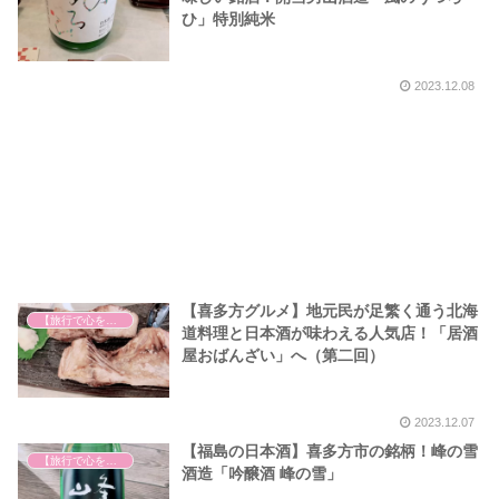
ひ」特別純米
2023.12.08
【喜多方グルメ】地元民が足繁く通う北海
【旅行で心を癒そう】
道料理と日本酒が味わえる人気店！「居酒
屋おばんざい」へ（第二回）
2023.12.07
【福島の日本酒】喜多方市の銘柄！峰の雪
【旅行で心を癒そう】
酒造「吟醸酒 峰の雪」