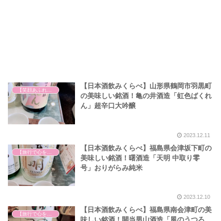
【日本酒飲みくらべ】山形県鶴岡市羽黒町
【笑顔あふれる世の中を祈って】
の美味しい銘酒！亀の井酒造「虹色ばくれ
ん」超辛口大吟醸
2023.12.11
【日本酒飲みくらべ】福島県会津坂下町の
【旅行で心を癒そう】
美味しい銘酒！曙酒造「天明 中取り零
号」おりがらみ純米
2023.12.10
【日本酒飲みくらべ】福島県南会津町の美
【旅行で心を癒そう】
味しい銘酒！開当男山酒造「風のうつろ