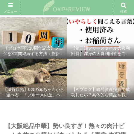
雑記ブログ
プロフィール
余興動画
ベスト大喜利
スポ
メニュー
検索
【ブログ開設10周年記念】ブロ
【第三回フリースタイル大喜利
グを3年間継続する方法：挫折し
回答】渾身の大喜利回答をご紹
ないための7つの秘訣
介！
【滋賀観光】0歳の赤ちゃんから
【AIブログ】暗号資産投資で成
遊べる！「ブルーメの丘」へ
功したい？具体的な商品や戦略
を分かりやすく解説！
【大阪絶品中華】勢い良すぎ！熱々の肉汁ビ