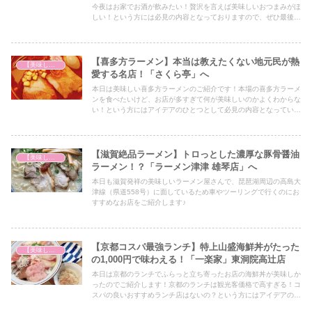
今夜はお家でお酒が飲みたい！贅沢を言えば美味しいおつまみがほ
しい！という方には必見の内容となっておりますので、ぜひ最後ま
でご覧ください！
【喜多方ラーメン】本当は教えたくない地元民が熱
【美味しいは正義】
愛する名店！「さくら亭」へ
本日は美味しい喜多方ラーメンのご紹介です！本場の喜多方ラーメ
ンを食べたいけど、お店が多すぎて何が美味しいのかよくわからな
い！という方にはアイデアのひとつとして必見の内容となっていま
すので、ぜひ最後までご覧ください！
【滋賀絶品ラーメン】トロっとした濃厚な豚骨醤油
【美味しいは正義】
ラーメン！？「ラーメン津津 雄琴店」へ
本日も滋賀発祥の美味しいラーメン屋さんで、琵琶湖周辺の高島大
津線（県道558号）に面しているため車やツーリングで行くのにお
すすめなお店をご紹介します♪
【京都コスパ最強ランチ】特上山盛海鮮丼がたった
【美味しいは正義】
の1,000円で味わえる！「一楽家」東洞院高辻店
本日は京都のランチでふらっと立ち寄ったお店の海鮮丼が美味しか
ったのでご紹介します！京都のランチは観光客価格で高すぎる！コ
スパの良いおすすめランチ店はないの？という方にはアイデアのひ
とつとして必見の内容となっていますので、ぜひ最後までご覧くだ