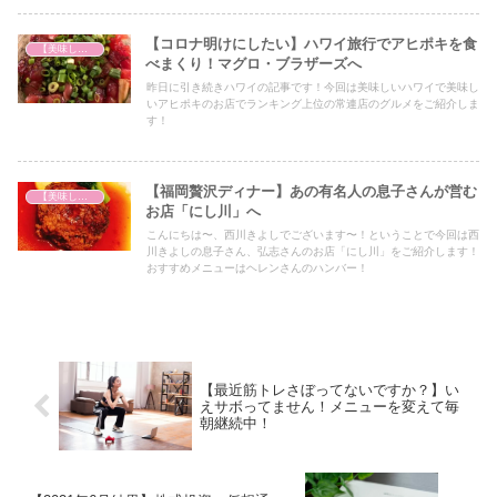
さい！
【コロナ明けにしたい】ハワイ旅行でアヒポキを食
【美味しいは正義】
べまくり！マグロ・ブラザーズへ
昨日に引き続きハワイの記事です！今回は美味しいハワイで美味し
いアヒポキのお店でランキング上位の常連店のグルメをご紹介しま
す！
【福岡贅沢ディナー】あの有名人の息子さんが営む
【美味しいは正義】
お店「にし川」へ
こんにちは〜、西川きよしでございます〜！ということで今回は西
川きよしの息子さん、弘志さんのお店「にし川」をご紹介します！
おすすめメニューはヘレンさんのハンバー！
【最近筋トレさぼってないですか？】い
えサボってません！メニューを変えて毎
朝継続中！