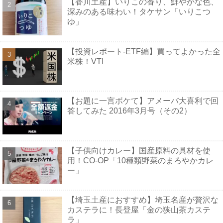
【香川土産】いりこの香り、鮮やかな色、
深みのある味わい！タケサン「いりこつ
ゆ」
【投資レポート-ETF編】買ってよかった全
米株！VTI
【お題に一言ボケて】アメーバ大喜利で回
答してみた 2016年3月号（その2）
【子供向けカレー】国産原料の具材を使
用！CO-OP「10種類野菜のまろやかカレ
ー」
【埼玉土産におすすめ】埼玉名産が贅沢な
カステラに！長登屋「金の狭山茶カステ
ラ」