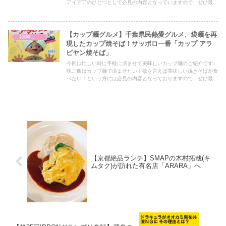
アイデアのひとつとして必見の内容となっていますので、ぜひ最後
までご覧ください！
【カップ麺グルメ】千葉県民熱愛グルメ、袋麺を再
【美味しいは正義】
現したカップ焼そば！サッポロ一番「カップ アラ
ビヤン焼そば」
今回は忙しい時に手軽に済ませて美味しいカップ麺のご紹介です♪
晩ご飯はカップ麺で済ませたい！欲を言えば美味しい焼きそばが食
べたい！という方には必見の内容となっておりますので、ぜひ最後
までご覧ください！
【京都絶品ランチ】SMAPの木村拓哉(キ
ムタク)が訪れた有名店「ARARA」へ