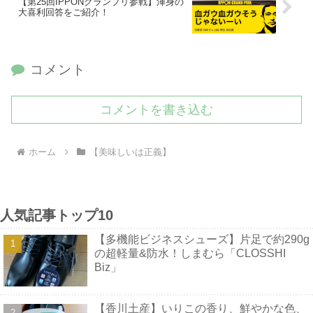
【第25回IPPONグランプリ参戦】渾身の
大喜利回答をご紹介！
コメント
コメントを書き込む
ホーム
【美味しいは正義】
人気記事トップ10
【多機能ビジネスシューズ】片足で約290g
の超軽量&防水！しまむら「CLOSSHI
Biz」
【香川土産】いりこの香り、鮮やかな色、