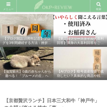
雑記ブログ
プロフィール
余興動画
ベスト大喜利
スポ
メニュー
検索
【ブログ開設10周年記念】ブロ
【第三回フリースタイル大喜利
グを3年間継続する方法：挫折し
回答】渾身の大喜利回答をご紹
ないための7つの秘訣
介！
【滋賀観光】0歳の赤ちゃんから
【AIブログ】暗号資産投資で成
遊べる！「ブルーメの丘」へ
功したい？具体的な商品や戦略
を分かりやすく解説！
【京都贅沢ランチ】日本三大和牛「神戸牛」