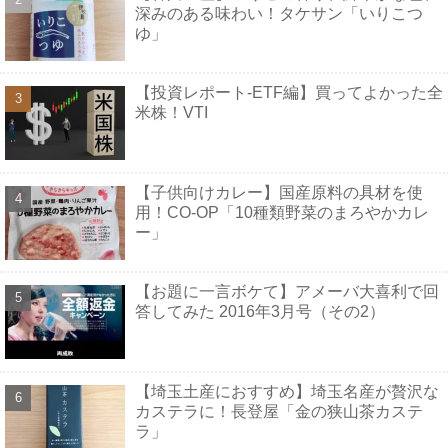
深みのある味わい！タケサン「いりこつ
ゆ」
【投資レポート-ETF編】買ってよかった全
米株！VTI
【子供向けカレー】国産原料の具材を使
用！CO-OP「10種類野菜のまろやかカレ
ー」
【お題に一言ボケて】アメーバ大喜利で回
答してみた 2016年3月号（その2）
【埼玉土産におすすめ】埼玉名産が贅沢な
カステラに！長登屋「金の狭山茶カステ
ラ」