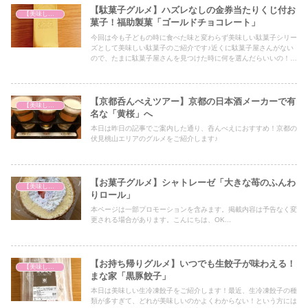
【駄菓子グルメ】ハズレなしの金券当たりくじ付お
【美味しいは正義】
菓子！福助製菓「ゴールドチョコレート」
今回は今も子どもの時に食べた味と変わらず美味しい駄菓子シリー
ズとして美味しい駄菓子のご紹介です♪近くに駄菓子屋さんがない
ので、たまに駄菓子屋さんを見つけた時に何を選んだらいいの！？
という方にはアイデアの1つとして必見の内容となっておりますの
で、ぜひ最後までご覧ください！
【京都呑んべえツアー】京都の日本酒メーカーで有
【美味しいは正義】
名な「黄桜」へ
本日は昨日の記事でご案内した通り、呑んべえにおすすめ！京都の
伏見桃山エリアのグルメをご紹介します♪
【お菓子グルメ】シャトレーゼ「大きな苺のふんわ
【美味しいは正義】
りロール」
本ページは一部プロモーションを含みます。掲載内容は予告なく変
更される場合があります。こんにちは、OK...
【お持ち帰りグルメ】いつでも生餃子が味わえる！
【美味しいは正義】
まな家「黒豚餃子」
本日は美味しい生冷凍餃子をご紹介します！最近、生冷凍餃子の種
類が多すぎて、どれが美味しいのかよくわからない！という方には