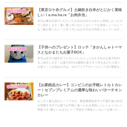
【東京ロケ弁グルメ】土鍋炊き白米がとにかく美味
【美味しいは正義】
しい！a.ma.ha.re「お肉弁当」
本日は東京出張でいただいたお弁当がめちゃめちゃ美味しかったの
でご紹介します！暑い夏に外に出たくない！でも美味しくヘルシー
なご飯が食べたい！と言う方にはおすすめの内容となっていますの
で、ぜひ最後までご覧ください！
【子供へのプレゼント】ロッテ「きかんしゃトーマ
【子育て奮闘記】
スとなかまたちお菓子BOX」
本日は息子が誕生日プレゼントにもらったおすすめのお菓子BOX
をご紹介します！お菓子BOXは種類が多すぎて何をあげたら良い
か迷う！とお悩みの方は、ぜひアイデアの一つとしてぜひ最後まで
ご覧ください！
【お家絶品カレー】コンビニのお手軽レトルトカレ
【美味しいは正義】
ー！セブンプレミアムの濃厚な味わいバターチキン
カレー
もうすぐ夏も終わり！？ですが、緊急事態宣言中で不要不急の外出
を我慢する中でお家でお手軽に食べられる美味しいレトルトカレー
特集です♪夏といえばカレー！手抜きで美味しいカレーを食べた
い！そんな方に今回も美味しいレトルトカレーをご紹介します♪