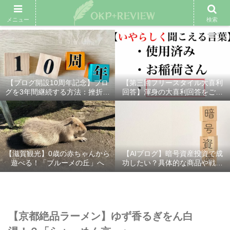
雑記ブログ
プロフィール
余興動画
ベスト大喜利
スポ
メニュー
検索
【ブログ開設10周年記念】ブロ
【第三回フリースタイル大喜利
グを3年間継続する方法：挫折し
回答】渾身の大喜利回答をご紹
ないための7つの秘訣
介！
【滋賀観光】0歳の赤ちゃんから
【AIブログ】暗号資産投資で成
遊べる！「ブルーメの丘」へ
功したい？具体的な商品や戦略
を分かりやすく解説！
【京都絶品ラーメン】ゆず香るぎをん白