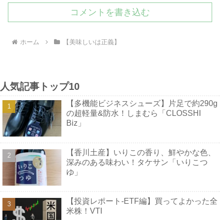
コメントを書き込む
ホーム
【美味しいは正義】
人気記事トップ10
【多機能ビジネスシューズ】片足で約290g
の超軽量&防水！しまむら「CLOSSHI
Biz」
【香川土産】いりこの香り、鮮やかな色、
深みのある味わい！タケサン「いりこつ
ゆ」
【投資レポート-ETF編】買ってよかった全
米株！VTI