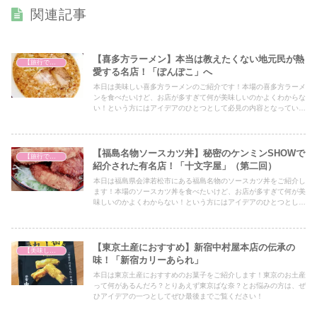
関連記事
【喜多方ラーメン】本当は教えたくない地元民が熱
【旅行で心を癒そう】
愛する名店！「ぽんぽこ」へ
本日は美味しい喜多方ラーメンのご紹介です！本場の喜多方ラーメ
ンを食べたいけど、お店が多すぎて何が美味しいのかよくわからな
い！という方にはアイデアのひとつとして必見の内容となっていま
すので、ぜひ最後までご覧ください！
【福島名物ソースカツ丼】秘密のケンミンSHOWで
【旅行で心を癒そう】
紹介された有名店！「十文字屋」（第二回）
本日は福島県会津若松市にある福島名物のソースカツ丼をご紹介し
ます！本場のソースカツ丼を食べたいけど、お店が多すぎて何が美
味しいのかよくわからない！という方にはアイデアのひとつとして
必見の内容となっていますので、ぜひ最後までご覧ください！
【東京土産におすすめ】新宿中村屋本店の伝承の
【美味しいは正義】
味！「新宿カリーあられ」
本日は東京土産におすすめのお菓子をご紹介します！東京のお土産
って何があるんだろ？とりあえず東京ばな奈？とお悩みの方は、ぜ
ひアイデアの一つとしてぜひ最後までご覧ください！