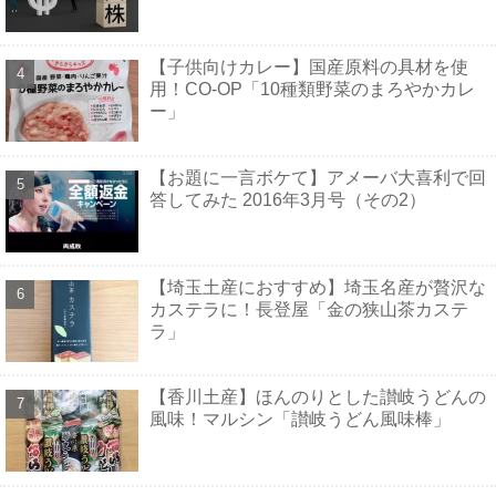
【子供向けカレー】国産原料の具材を使
用！CO-OP「10種類野菜のまろやかカレ
ー」
【お題に一言ボケて】アメーバ大喜利で回
答してみた 2016年3月号（その2）
【埼玉土産におすすめ】埼玉名産が贅沢な
カステラに！長登屋「金の狭山茶カステ
ラ」
【香川土産】ほんのりとした讃岐うどんの
風味！マルシン「讃岐うどん風味棒」