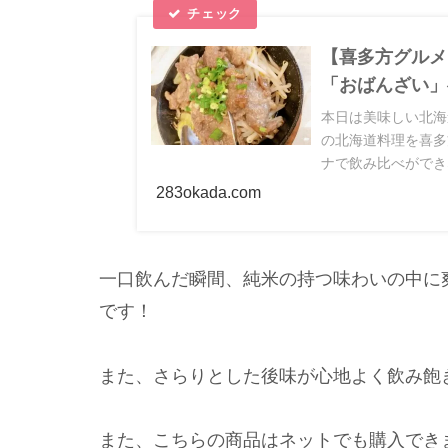
【喜多方グルメ
「おばんざい」
本日は美味しい北海
の北海道料理を喜多
ナで飲み比べができ
アイデアのひとつと
283okada.com
覧ください！
一口飲んだ瞬間、純米の持つ味わいの中に
です！
また、さらりとした後味が心地よく飲み飽
また、こちらの商品はネットでも購入でき