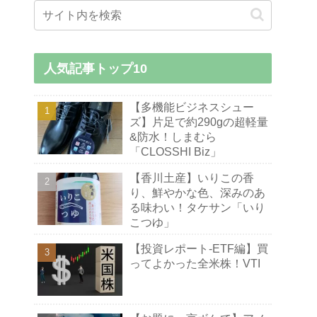
人気記事トップ10
【多機能ビジネスシュー
ズ】片足で約290gの超軽量
&防水！しまむら
「CLOSSHI Biz」
【香川土産】いりこの香
り、鮮やかな色、深みのあ
る味わい！タケサン「いり
こつゆ」
【投資レポート-ETF編】買
ってよかった全米株！VTI