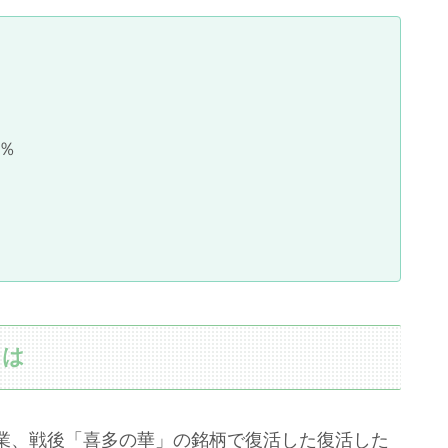
％
とは
業、戦後「喜多の華」の銘柄で復活した復活した