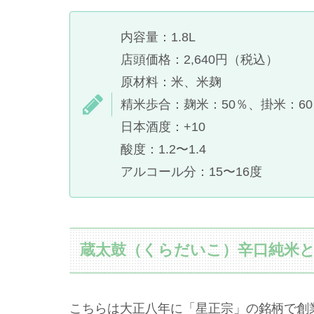
内容量：1.8L
店頭価格：2,640円（税込）
原材料：米、米麹
精米歩合：麹米：50％、掛米：60
日本酒度：+10
酸度：1.2〜1.4
アルコール分：15〜16度
蔵太鼓（くらだいこ）辛口純米
こちらは大正八年に「星正宗」の銘柄で創