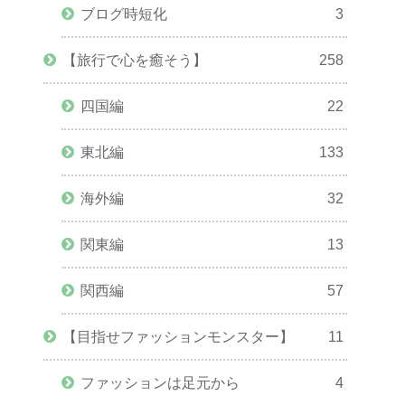
ブログ時短化
3
【旅行で心を癒そう】
258
四国編
22
東北編
133
海外編
32
関東編
13
関西編
57
【目指せファッションモンスター】
11
ファッションは足元から
4