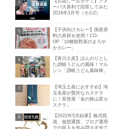
【お題に一言ボケて】アメ
ーバ大喜利で回答してみた
2016年3月号（その2）
【子供向けカレー】国産原
料の具材を使用！CO-
OP「10種類野菜のまろや
かカレー」
【香川土産】ほんのりとし
た讃岐うどんの風味！マル
シン「讃岐うどん風味棒」
【埼玉土産におすすめ】埼
玉名産が贅沢なカステラ
に！長登屋「金の狭山茶カ
ステラ」
【2022年5月結果】株式投
資、仮想通貨、ブログ運用
での収入を包み隠さず全て