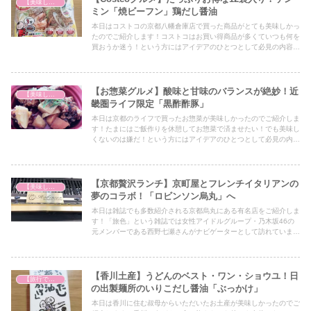
【美味しいは正義】
ミン「焼ビーフン」鶏だし醤油
本日はコストコの京都八幡倉庫店で買った商品がとても美味しかっ
たのでご紹介します！コストコはお買い得商品が多くていつも何を
買おうか迷う！という方にはアイデアのひとつとして必見の内容と
なっていますので、ぜひ最後までご覧ください！
【お惣菜グルメ】酸味と甘味のバランスが絶妙！近
【美味しいは正義】
畿圏ライフ限定「黒酢酢豚」
本日は京都のライフで買ったお惣菜が美味しかったのでご紹介しま
す！たまにはご飯作りを休憩してお惣菜で済ませたい！でも美味し
くないのは嫌だ！という方にはアイデアのひとつとして必見の内容
となっていますので、ぜひ最後までご覧ください！
【京都贅沢ランチ】京町屋とフレンチイタリアンの
【美味しいは正義】
夢のコラボ！「ロビンソン烏丸」へ
本日は雑誌でも多数紹介される京都烏丸にある有名店をご紹介しま
す！「旅色」という雑誌では女性アイドルグループ・乃木坂46の
元メンバーである西野七瀬さんがナビゲーターとして訪れていま
す。京都でちょっと贅沢な美味しいフレンチイタリアン料理が食べ
たい！という方はぜひ最後までご覧ください♪
【香川土産】うどんのベスト・ワン・ショウユ！日
【旅行で心を癒そう】
の出製麺所のいりこだし醤油「ぶっかけ」
本日は香川に住む叔母からいただいたお土産が美味しかったのでご