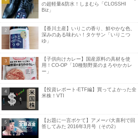
の超軽量&防水！しまむら「CLOSSHI
Biz」
【香川土産】いりこの香り、鮮やかな色、
深みのある味わい！タケサン「いりこつ
ゆ」
【子供向けカレー】国産原料の具材を使
用！CO-OP「10種類野菜のまろやかカレ
ー」
【投資レポート-ETF編】買ってよかった全
米株！VTI
【お題に一言ボケて】アメーバ大喜利で回
答してみた 2016年3月号（その2）