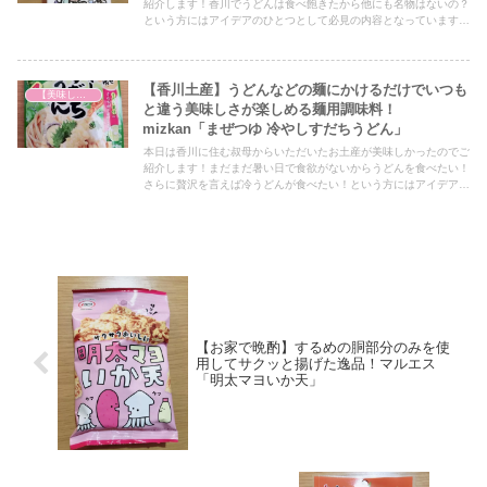
紹介します！香川でうどんは食べ飽きたから他にも名物はないの？
という方にはアイデアのひとつとして必見の内容となっていますの
で、ぜひ最後までご覧ください！
【香川土産】うどんなどの麺にかけるだけでいつも
【美味しいは正義】
と違う美味しさが楽しめる麺用調味料！
mizkan「まぜつゆ 冷やしすだちうどん」
本日は香川に住む叔母からいただいたお土産が美味しかったのでご
紹介します！まだまだ暑い日で食欲がないからうどんを食べたい！
さらに贅沢を言えば冷うどんが食べたい！という方にはアイデアの
ひとつとして必見の内容となっていますので、ぜひ最後までご覧く
ださい！
【お家で晩酌】するめの胴部分のみを使
用してサクッと揚げた逸品！マルエス
「明太マヨいか天」