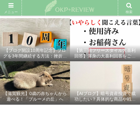
雑記ブログ
プロフィール
余興動画
ベスト大喜利
スポ
メニュー
検索
【ブログ開設10周年記念】ブロ
【第三回フリースタイル大喜利
グを3年間継続する方法：挫折し
回答】渾身の大喜利回答をご紹
ないための7つの秘訣
介！
【滋賀観光】0歳の赤ちゃんから
【AIブログ】暗号資産投資で成
遊べる！「ブルーメの丘」へ
功したい？具体的な商品や戦略
を分かりやすく解説！