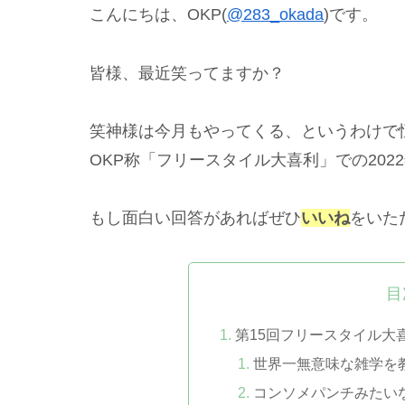
こんにちは、OKP(
@283_okada
)です。
皆様、最近笑ってますか？
笑神様は今月もやってくる、というわけで恒例
OKP称「フリースタイル大喜利」での202
もし面白い回答があればぜひ
いいね
をいた
目
第15回フリースタイル大
世界一無意味な雑学を
コンソメパンチみたい