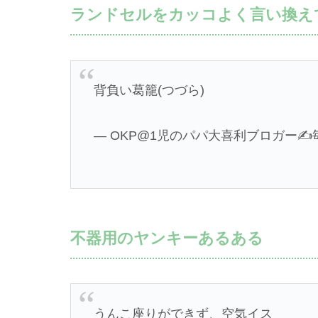
ランドセルをカッコよく言い換え
背負い葛籠(つづら)
— OKP@1児のパパ大喜利ブロガー✍️毎日更
不器用のヤンキーあるある
うんこ座りができず、空気イス