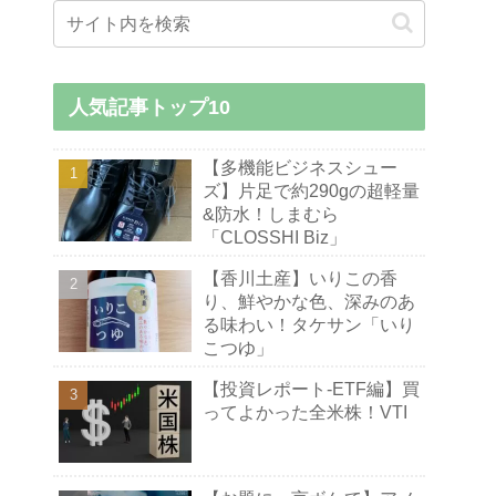
人気記事トップ10
【多機能ビジネスシュー
ズ】片足で約290gの超軽量
&防水！しまむら
「CLOSSHI Biz」
【香川土産】いりこの香
り、鮮やかな色、深みのあ
る味わい！タケサン「いり
こつゆ」
【投資レポート-ETF編】買
ってよかった全米株！VTI