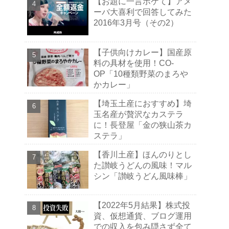
【お題に一言ボケて】アメ
ーバ大喜利で回答してみた
2016年3月号（その2）
【子供向けカレー】国産原
料の具材を使用！CO-
OP「10種類野菜のまろや
かカレー」
【埼玉土産におすすめ】埼
玉名産が贅沢なカステラ
に！長登屋「金の狭山茶カ
ステラ」
【香川土産】ほんのりとし
た讃岐うどんの風味！マル
シン「讃岐うどん風味棒」
【2022年5月結果】株式投
資、仮想通貨、ブログ運用
での収入を包み隠さず全て