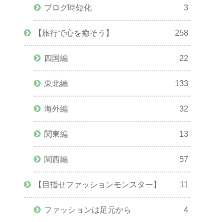
ブログ時短化
3
【旅行で心を癒そう】
258
四国編
22
東北編
133
海外編
32
関東編
13
関西編
57
【目指せファッションモンスター】
11
ファッションは足元から
4