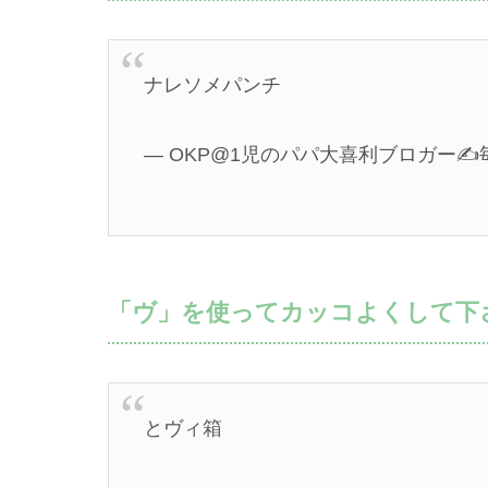
ナレソメパンチ
— OKP@1児のパパ大喜利ブロガー✍️毎日更
「ヴ」を使ってカッコよくして下
とヴィ箱