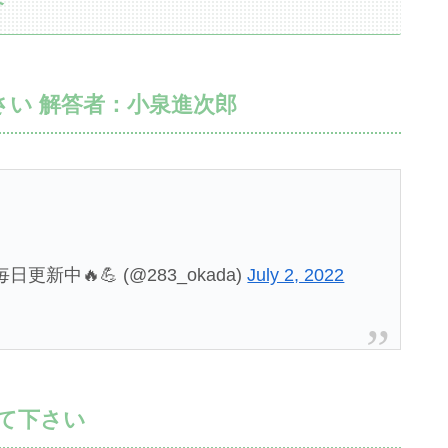
答
い 解答者：小泉進次郎
新中🔥💪 (@283_okada)
July 2, 2022
て下さい