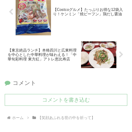
【Costcoグルメ】たっぷりお得な12袋入
り！ケンミン「焼ビーフン」鶏だし醤油
【東京絶品ランチ】本格四川と広東料理
を中心とした中華料理が味わえる！「中
華旬彩料理 東方紅」アトレ恵比寿店
コメント
コメントを書き込む
ホーム
【笑顔あふれる世の中を祈って】