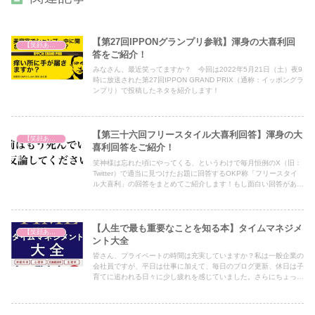
【第27回IPPONグランプリ参戦】渾身の大喜利回
【笑顔あふれる世の中を祈って】
答をご紹介！
みなさん、最近笑ってますか？ 今回は2022年5月21日（土）夜9
時に放送された第27回IPPON GRAND PRIX（通称：イッポングラ
ンプリ）で投稿したネタを紹介します！
【第三十六回フリースタイル大喜利回答】渾身の大
【笑顔あふれる世の中を祈って】
喜利回答をご紹介！
笑神様は忘れた頃にやってくる、というわけで毎月恒例のX（旧：
Twitter）で適当に見つけたお題に回答するOKP称「フリースタイ
ル大喜利」の回答をまとめてご紹介します！もし面白い回答があれ
ばぜひいいねをいただけると今後の励みになりますので幸いです♪
【人生で最も重要なことを知る本】タイムマネジメ
【笑顔あふれる世の中を祈って】
ント大全
皆さん、プライベートの時間は充実していますか？私は一般企業の
会社員ですが、平日は仕事に加えて、毎日のブログ更新、休日は子
育てに追われる日々に少し疲れを感じていました。さらにちょっと
した休憩時間にスマホに時間を奪われて、無意識な時間が多い状況
でした。そんな私がこの動画に出会い「時間の可視化で無駄な時間
を省く」ということを学び時間の使い方を改善することができまし