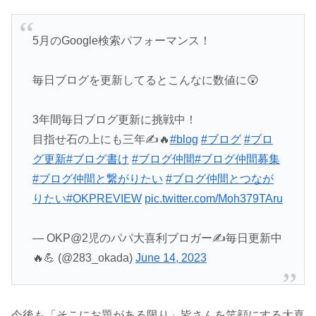
5月のGoogle検索パフォーマンス！
毎日ブログを更新してるとこんなに数値に😲
3年間毎日ブログ更新に挑戦中！
目指せ石の上にも三年✍️🔥
#blog
#ブログ
#ブロ
グ更新
#ブログ書け
#ブログ仲間
#ブログ仲間募集
#ブログ仲間と繋がりたい
#ブログ仲間とつなが
りたい
#OKPREVIEW
pic.twitter.com/Moh379TAru
— OKP@2児のパパ大喜利ブロガー✍️毎日更新中
🔥💪 (@283_okada)
June 14, 2023
今後も「そこにお題がある限り」皆さんを笑顔にする大喜