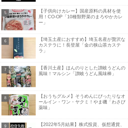
【子供向けカレー】国産原料の具材を使
用！CO-OP「10種類野菜のまろやかカレ
ー」
【埼玉土産におすすめ】埼玉名産が贅沢な
カステラに！長登屋「金の狭山茶カステ
ラ」
【香川土産】ほんのりとした讃岐うどんの
風味！マルシン「讃岐うどん風味棒」
【おうちグルメ】そうめんにぴったりなオ
ールイン・ワン・ヤクミ！やま磯「わさび
薬味」
【2022年5月結果】株式投資、仮想通貨、