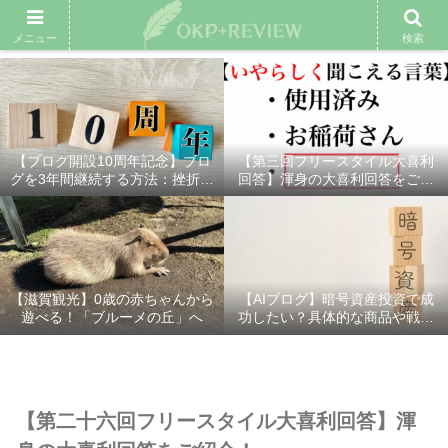
雑記ブログ
プロフィール
余興動画
ベスト大喜利
スポ
メニュー
検索
【ブログ開設10周年記念】ブロ
【第三回フリースタイル大喜利
グを3年間継続する方法：挫折し
回答】渾身の大喜利回答をご紹
ないための7つの秘訣
介！
【滋賀観光】0歳の赤ちゃんから
【AIブログ】暗号資産投資で成
遊べる！「ブルーメの丘」へ
功したい？具体的な商品や戦略
を分かりやすく解説！
【第二十六回フリースタイル大喜利回答】渾