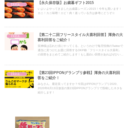
た。今回はその時間管理のバイブルのような本をご紹介します。
【永久保存版】お歳暮ギフト2015
【笑顔あふれる世の中を祈って】
いよいよやってきましたお歳暮シーズン2015！今年も買います！
カニ！カニ味噌！エビ！肉！迷っている方は参考にどうぞ☆
【第二十二回フリースタイル大喜利回答】渾身の大
【笑顔あふれる世の中を祈って】
喜利回答をご紹介！
笑神様は忘れた頃にやってくる、というわけで毎月恒例のTwitterで
適当に見つけたお題に回答するOKP称「フリースタイル大喜利」
の回答をまとめてご紹介します！もし面白い回答があればぜひいい
ねをいただけると今後の励みになりますので、幸いです♪
【第23回IPPONグランプリ参戦】渾身の大喜利回
【笑顔あふれる世の中を祈って】
答をご紹介！
みなさん、最近笑ってますか？今回はIPPONグランプリ2020、
2020年6月13日放送の第23回IPPONグランプリで投稿したネタを
紹介します！